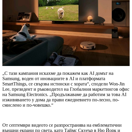
„С тази кампания искахме да покажем как AI домът на
Samsung, воден от иновациите в AI и платформата
SmartThings, се свързва истински с хората“, сподели Won-Jin
Lee, президент и ръководител на Глобалния маркетингов офис
на Samsung Electronics. „Продължаваме да работим за това AI
изживяването у дома да прави ежедневието по-лесно, по-
смислено и по-човешко.“
От септември видеото се разпространява на емблематични
външни екрани по света, като Таймс Скуеър в Ню Йорк и