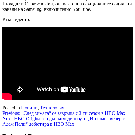
Пикадили Съркъс в Лондон, както и в официалните социални
канали на Samsung, включително YouTube.
Към видеото:
Posted in
Новини
,
Технология
Навигация
Previous:
„След зимата“ се завръща с 3-ти сезон в HBO Max
Next:
HBO Original стедъп комеди шоуто „Интимна вечер с
Адам Пали“ дебютира в HBO Max