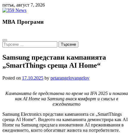
Skip
петък, август 7, 2026
to
content
МВА Програми
Търсене
за:
Samsung представи кампанията
„SmartThings среща AI Home“
Posted on
17.10.2025
by
petarangelovangelov
Кампанията бе представена по време на
IFA
2025 и показва
как AI Home на Samsung внася комфорт и смисъл в
ежедневието
Samsung Electronics представи кампанията си „SmartThings
среща AI Home“. Видеото на кампанията демонстрира как AI
Home на Samsung предлага иновативни AI преживявания в
ежедневието, които обогатяват живота на потребителите.