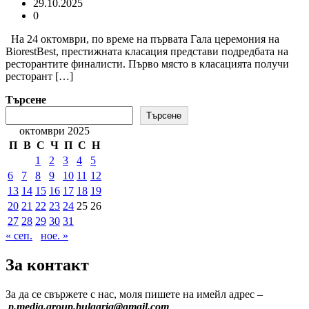
29.10.2025
0
На 24 октомври, по време на първата Гала церемония на
BiorestBest, престижната класация представи подредбата на
ресторантите финалисти. Първо място в класацията получи
ресторант […]
Търсене
Търсене
октомври 2025
П
В
С
Ч
П
С
Н
1
2
3
4
5
6
7
8
9
10
11
12
13
14
15
16
17
18
19
20
21
22
23
24
25
26
27
28
29
30
31
« сеп.
ное. »
За контакт
За да се свържете с нас, моля пишете на имейл адрес –
p.media.group.bulgaria@gmail.com