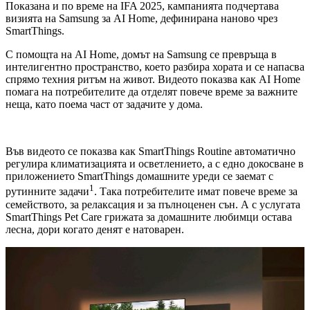
Показана и по време на IFA 2025, кампанията подчертава
визията на Samsung за AI Home, дефинирана наново чрез
SmartThings.
С помощта на AI Home, домът на Samsung се превръща в
интелигентно пространство, което разбира хората и се напасва
спрямо техния ритъм на живот. Видеото показва как AI Home
помага на потребителите да отделят повече време за важните
неща, като поема част от задачите у дома.
Във видеото се показва как SmartThings Routine автоматично
регулира климатизацията и осветлението, а с едно докосване в
приложението SmartThings домашните уреди се заемат с
1
рутинните задачи
. Така потребителите имат повече време за
семейството, за релаксация и за пълноценен сън. А с услугата
SmartThings Pet Care грижата за домашните любимци остава
лесна, дори когато денят е натоварен.