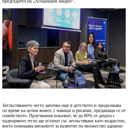
председател на „Асоциация Заедно“.
Затлъстяването често започва още в детството и продължава
по време на целия живот, с навици и рискове, предаващи се от
семейството. Проучвания показват, че до 80% от децата с
наднормено тегло ще останат със затлъстяване като възрастни,
което повишава рисковете за развитие на множество здравни