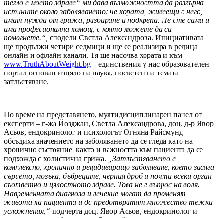
тегло е моето здраве“ ми дава възможността да разгърна
истините около заболяването: че хората, живеещи с него,
имат нужда от грижа, разбиране и подкрепа. Не сте сами и
има професионална помощ, с която можете да си
помогнете.“,
сподели Светла Александрова. Инициативата
ще продължи четири седмици и ще се реализира в редица
онлайн и офлайн канали. Тя ще насочва хората и към
www.TruthAboutWeight.bg
– единствения у нас образователен
портал основан изцяло на наука, посветен на темата
затлъстяване.
По време на представянето, мултидисциплинарен панел от
експерти – г-жа Йозджан, Светла Александрова, доц. д-р Явор
Асьов, ендокринолог и психологът Огняна Райсмунд –
обсъдиха значението на заболяването да се гледа като на
хронично състояние, както и важността към пациента да се
подхожда с холистична грижа.
„Затлъстяването е
комплексно, хронично и рецидивиращо заболяване, което засяга
сърцето,
мозъка
,
бъбреците, черния дроб и почти всеки орган
съответно и цялостното здраве. Това не е въпрос на воля.
Навременната диагноза и лечение могат да променят
живота на пациента и да предотвратят множество тежки
усложнения,“
подчерта доц. Явор Асьов, ендокринолог и