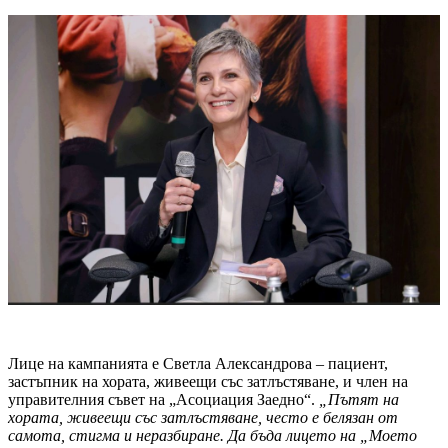
Лице на кампанията е Светла Александрова – пациент,
застъпник на хората, живеещи със затлъстяване, и член на
управителния съвет на „Асоциация Заедно“.
„Пътят на
хората, живеещи със затлъстяване, често е белязан от
самота, стигма и неразбиране. Да бъда лицето на „Моето