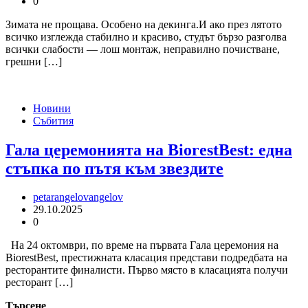
0
Зимата не прощава. Особено на декинга.И ако през лятото
всичко изглежда стабилно и красиво, студът бързо разголва
всички слабости — лош монтаж, неправилно почистване,
грешни […]
Новини
Събития
Гала церемонията на BiorestBest: една
стъпка по пътя към звездите
petarangelovangelov
29.10.2025
0
На 24 октомври, по време на първата Гала церемония на
BiorestBest, престижната класация представи подредбата на
ресторантите финалисти. Първо място в класацията получи
ресторант […]
Търсене