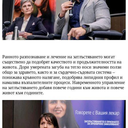
Ранното разпознаване и лечение на затлъстяването могат
съществено да подобрят качеството и продължителността на
живота. Дори умерената загуба на тегло носи значими ползи
общо за здравето, както и за сърдечно-съдовата система –
понижава кръвното налягане, подобрява липидния профил и
намалява възпалителните процеси. Навременното управление
на затлъстяването добавя повече години към живота и повече
живот към годините.