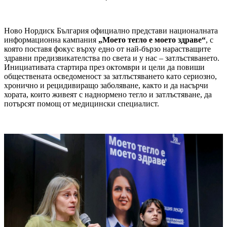
Ново Нордиск България официално представи националната
информационна кампания
„Моето тегло е моето здраве“
, с
която поставя фокус върху едно от най-бързо нарастващите
здравни предизвикателства по света и у нас – затлъстяването.
Инициативата стартира през октомври и цели да повиши
обществената осведоменост за затлъстяването като сериозно,
хронично и рецидивиращо заболяване, както и да насърчи
хората, които живеят с наднормено тегло и затлъстяване, да
потърсят помощ от медицински специалист.