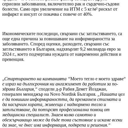
сериозни заболявания, включително рак и сърдечно-съдови
болести. Само при увеличение на ИТМ с 5 кг/м² рискът от
инфаркт и инсулт се покачва с повече от 40%.
Икономическите последици, свързани със затлъстяването, са
още една причина за повишаване на информираността за
заболяването. Според оценки, разходите, свързани със
затлъстяването в България, надхвърлят 9,2 милиарда евро за
2024 г., което подчертава нуждата от навременни действия и
превенция.
„
Стартирането на кампанията “
Моето тегло е моето здраве“
е израз на дългосрочния ни ангажимент да работим за по-
здрава България,“
сподели д-р Рабия Демет Йозджан,
генерален мениджър на Novo Nordisk България.
„Нашата цел
е да повишим информираността, да премахнем стигмата и
да насърчим хората, живеещи с наднормено тегло и
затлъстяване, да потърсят професионална помощ от
медицински специалист. Знаем колко самотно и
обезсърчаващо може да бъде това състояние и искаме всеки
да знае, че днес има информация, подкрепа и решения.“