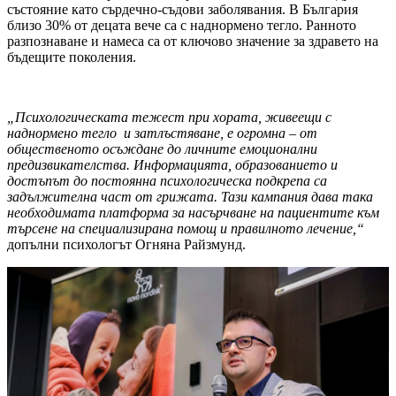
състояние като сърдечно-съдови заболявания. В България
близо 30% от децата вече са с наднормено тегло. Ранното
разпознаване и намеса са от ключово значение за здравето на
бъдещите поколения.
„Психологическата тежест при хората, живеещи с
наднормено тегло и затлъстяване, е огромна – от
общественото осъждане до личните емоционални
предизвикателства. Информацията, образованието и
достъпът до постоянна психологическа подкрепа са
задължителна част от грижата. Тази кампания дава така
необходимата платформа за насърчване на пациентите към
търсене на специализирана помощ и правилното лечение,“
допълни психологът Огняна Райзмунд.