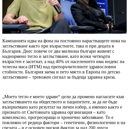
Кампанията идва на фона на постоянно нарастващите нива на
затлъстяване както при възрастните, така и при децата в
България. Днес повече от два милиона българи живеят с
наднормено тегло и затлъстяване, като всеки четвърти
възрастен е засегнат, а над 40% от населението има индекс на
телесна маса (ИТМ) над препоръчителните здравословни
стойности. България заема и пето място в Европа по детско
затлъстяване – тревожен сигнал за бъдеща здравна криза.
„Моето тегло е моето здраве“ цели да промени нагласите към
затлъстяването на обществото и пациентите, за да не бъде
възприемано като резултат на личен избор, а именно както е
признато от Световната здравна организация – като
комплексно, прогресиращо и хронично заболяване. То е
повлияно от редица фактори – генетични, физиологични и на
средата – и е основен рисков фактор за над 200 други