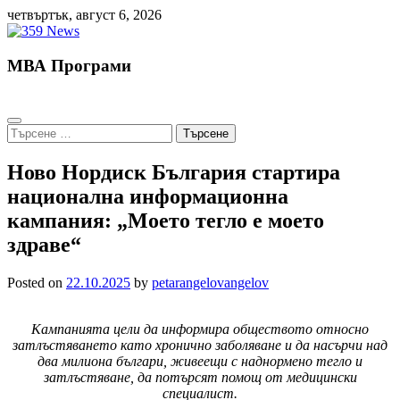
Skip
четвъртък, август 6, 2026
to
content
МВА Програми
Търсене
за:
Ново Нордиск България стартира
национална информационна
кампания: „Моето тегло е моето
здраве“
Posted on
22.10.2025
by
petarangelovangelov
Кампанията цели да информира обществото относно
затлъстяването като хронично заболяване и да насърчи над
два милиона българи, живеещи с наднормено тегло и
затлъстяване, да потърсят помощ от медицински
специалист.