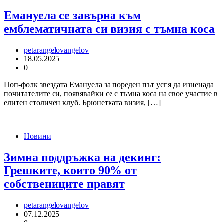
Емануела се завърна към
емблематичната си визия с тъмна коса
petarangelovangelov
18.05.2025
0
Поп-фолк звездата Емануела за пореден път успя да изненада
почитателите си, появявайки се с тъмна коса на свое участие в
елитен столичен клуб. Брюнетката визия, […]
Новини
Зимна поддръжка на декинг:
Грешките, които 90% от
собствениците правят
petarangelovangelov
07.12.2025