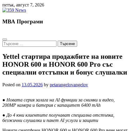
Skip
петък, август 7, 2026
to
content
МВА Програми
Търсене
за:
Yettel стартира продажбите на новите
HONOR 600 и HONOR 600 Pro със
специални отстъпки и бонус слушалки
Posted on
13.05.2026
by
petarangelovangelov
● Новата серия залага на AI функции за снимки и видео,
200MP камера и батерия с капацитет 6400 mAh
● До 4 юни клиентите получават специална отстъпка,
безжични слушалки и пакет AI услуги и защити
Новите смартфони HONOR 600 и HONOR 600 Pro вече могат