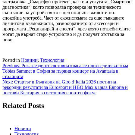
застраховка „Смартфон протект“, както и услугата „Смартфон
диагностика“, която позволява проверка на техническото
състояние на устройството с цел по-дълъг живот и по-
спокойна употреба. Част от екосистемата са още гъвкавите
лизингови възможности, разнообразието от аксесоари и
програмата „Рециклирай и спести“, чрез която потребителите
могат да върнат старо устройство и да получат отстъпка за
ново.
Posted in
Новини
,
Технология
Навигация
Previous:
Рок-звезди от световна класа се присъединяват към
Tobias Sammet в София за първия концерт на Avantasia в
столицата
Next:
Стартът в България на Giro d’Italia 2026 постигна
рекордни резултати за Eurosport и HBO Max в цяла Европа и
постави България в световния спортен фокус
Related Posts
Новини
Технология