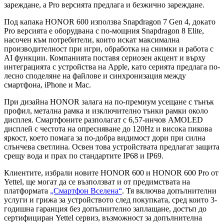
зареждане, а Pro версията предлага и безжично зареждане.
Под капака HONOR 600 използва Snapdragon 7 Gen 4, докато
Pro версията е оборудвана с по-мощния Snapdragon 8 Elite,
насочен към потребители, които искат максимална
производителност при игри, обработка на снимки и работа с
AI функции. Компанията поставя сериозен акцент и върху
интеграцията с устройства на Apple, като серията предлага по-
лесно споделяне на файлове и синхронизация между
смартфона, iPhone и Mac.
При дизайна HONOR залага на по-премиум усещане с тънък
профил, метална рамка и изключително тънки рамки около
дисплея. Смартфоните разполагат с 6,57-инчов AMOLED
дисплей с честота на опресняване до 120Hz и висока пикова
яркост, което помага за по-добра видимост дори при силна
слънчева светлина. Освен това устройствата предлагат защита
срещу вода и прах по стандартите IP68 и IP69.
Клиентите, избрали новите HONOR 600 и HONOR 600 Pro от
Yettel, ще могат да се възползват и от предимствата на
платформата
„Смартфон Вселена“
. Тя включва допълнителни
услуги и грижа за устройството след покупката, сред които 3-
годишна гаранция без допълнително заплащане, достъп до
сертифициран Yettel сервиз, възможност за допълнителна