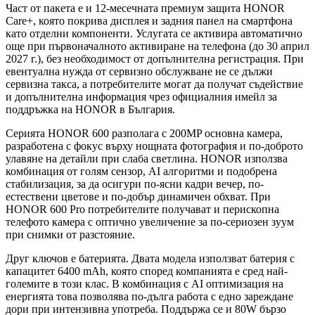
Част от пакета е и 12-месечната премиум защита HONOR
Care+, която покрива дисплея и задния панел на смартфона
като отделни компоненти. Услугата се активира автоматично
още при първоначалното активиране на телефона (до 30 април
2027 г.), без необходимост от допълнителна регистрация. При
евентуална нужда от сервизно обслужване не се дължи
сервизна такса, а потребителите могат да получат съдействие
и допълнителна информация чрез официалния имейл за
поддръжка на HONOR в България.
Серията HONOR 600 разполага с 200MP основна камера,
разработена с фокус върху нощната фотография и по-доброто
улавяне на детайли при слаба светлина. HONOR използва
комбинация от голям сензор, AI алгоритми и подобрена
стабилизация, за да осигури по-ясни кадри вечер, по-
естествени цветове и по-добър динамичен обхват. При
HONOR 600 Pro потребителите получават и перископна
телефото камера с оптично увеличение за по-сериозен зуум
при снимки от разстояние.
Друг ключов е батерията. Двата модела използват батерия с
капацитет 6400 mAh, която според компанията е сред най-
големите в този клас. В комбинация с AI оптимизация на
енергията това позволява по-дълга работа с едно зареждане
дори при интензивна употреба. Поддържа се и 80W бързо