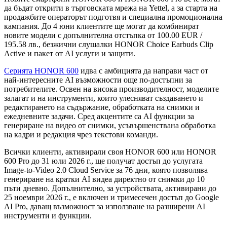
да бъдат открити в търговската мрежа на Yettel, а за старта на
продажбите операторът подготвя и специална промоционална
кампания. До 4 юни клиентите ще могат да комбинират
новите модели с допълнителна отстъпка от 100.00 EUR /
195.58 лв., безжични слушалки HONOR Choice Earbuds Clip
Active и пакет от AI услуги и защити.
Серията HONOR 600
идва с амбицията да направи част от
най-интересните AI възможности още по-достъпни за
потребителите. Освен на висока производителност, моделите
залагат и на инструменти, които улесняват създаването и
редактирането на съдържание, обработката на снимки и
ежедневните задачи. Сред акцентите са AI функции за
генериране на видео от снимки, усъвършенствана обработка
на кадри и редакция чрез текстови команди.
Всички клиенти, активирали своя HONOR 600 или HONOR
600 Pro до 31 юли 2026 г., ще получат достъп до услугата
Image-to-Video 2.0 Cloud Service за 76 дни, която позволява
генериране на кратки AI видеа директно от снимки до 10
пъти дневно. Допълнително, за устройствата, активирани до
25 ноември 2026 г., е включен и тримесечен достъп до Google
AI Pro, даващ възможност за използване на разширени AI
инструменти и функции.