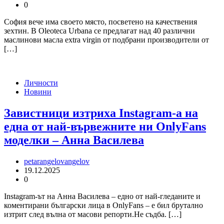
0
София вече има своето място, посветено на качествения
зехтин. В Oleoteca Urbana се предлагат над 40 различни
маслинови масла extra virgin от подбрани производители от
[…]
Личности
Новини
Завистници изтриха Instagram-а на
една от най-вървежните ни OnlyFans
моделки – Анна Василева
petarangelovangelov
19.12.2025
0
Instagram-ът на Анна Василева – едно от най-гледаните и
коментирани български лица в OnlyFans – е бил брутално
изтрит след вълна от масови репорти.Не съдба. […]