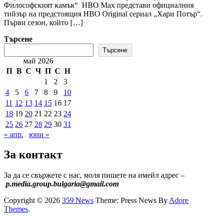
Философският камък“ HBO Max представи официалния
тийзър на предстоящия HBO Original сериал „Хари Потър“.
Първи сезон, който […]
Търсене
Търсене
май 2026
П
В
С
Ч
П
С
Н
1
2
3
4
5
6
7
8
9
10
11
12
13
14
15
16
17
18
19
20
21
22
23
24
25
26
27
28
29
30
31
« апр.
юни »
За контакт
За да се свържете с нас, моля пишете на имейл адрес –
p.media.group.bulgaria@gmail.com
Copyright © 2026
359 News
Theme: Press News By
Adore
Themes
.