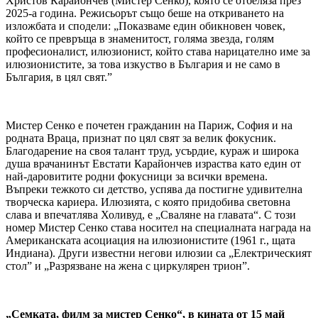
Христов Карайончев (Мистер Сенко), която се отбеляза през
2025-а година. Режисьорът също беше на откриването на
изложбата и сподели: „Показваме един обикновен човек,
който се превръща в знаменитост, голяма звезда, голям
професионалист, илюзионист, който става нарицателно име за
илюзионистите, за това изкуство в България и не само в
България, в цял свят.”
Мистер Сенко е почетен гражданин на Париж, София и на
родната Враца, признат по цял свят за велик фокусник.
Благодарение на своя талант труд, усърдие, кураж и широка
душа врачанинът Евстати Карайончев израства като един от
най-даровитите родни фокусници за всички времена.
Въпреки тежкото си детство, успява да постигне удивителна
творческа кариера. Илюзията, с която придобива световна
слава и впечатлява Холивуд, е „Сваляне на главата“. С този
номер Мистер Сенко става носител на специалната награда на
Американската асоциация на илюзионистите (1961 г., щата
Индиана). Други известни негови илюзии са „Електрическият
стол” и „Разрязване на жена с циркулярен трион”.
„Семката, филм за мистер Сенко“, в кината от 15 май