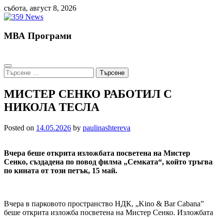
Skip
събота, август 8, 2026
to
content
МВА Програми
Търсене
за:
МИСТЕР СЕНКО РАБОТИЛ С
НИКОЛА ТЕСЛА
Posted on
14.05.2026
by
paulinashtereva
Вчера беше открита изложбата посветена на Мистер
Сенко, създадена по повод филма „Семката“, който тръгва
по кината от този петък, 15 май.
Вчера в парковото пространство НДК, „Kino & Bar Cabana”
беше открита изложба посветена на Мистер Сенко. Изложбата