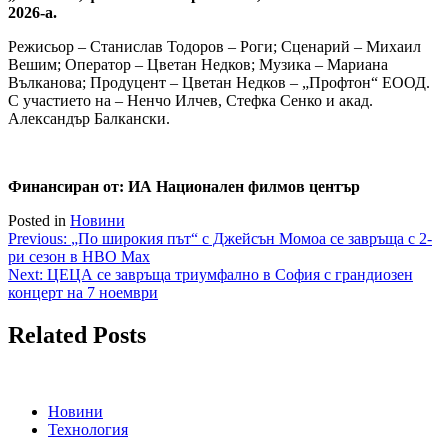
2026-а.
Режисьор – Станислав Тодоров – Роги; Сценарий – Михаил
Вешим; Оператор – Цветан Недков; Музика – Мариана
Вълканова; Продуцент – Цветан Недков – „Профтон“ ЕООД.
С участието на – Ненчо Илчев, Стефка Сенко и акад.
Александър Балкански.
Финансиран от: ИА Национален филмов център
Posted in
Новини
Навигация
Previous:
„По широкия път“ с Джейсън Момоа се завръща с 2-
ри сезон в HBO Max
Next:
ЦЕЦА се завръща триумфално в София с грандиозен
концерт на 7 ноември
Related Posts
Новини
Технология