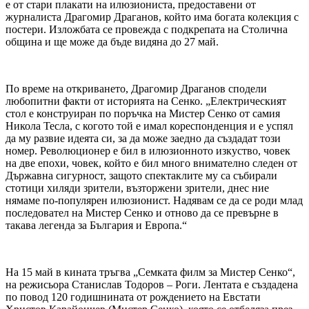
е от стари плакати на илюзиониста, предоставени от
журналиста Драгомир Драганов, който има богата колекция с
постери. Изложбата се провежда с подкрепата на Столична
община и ще може да бъде видяна до 27 май.
По време на откриването, Драгомир Драганов сподели
любопитни факти от историята на Сенко. „Електрическият
стол е конструиран по поръчка на Мистер Сенко от самия
Никола Тесла, с когото той е имал кореспонденция и е успял
да му развие идеята си, за да може заедно да създадат този
номер. Революционер е бил в илюзионното изкуство, човек
на две епохи, човек, който е бил много внимателно следен от
Държавна сигурност, защото спектаклите му са събирали
стотици хиляди зрители, възторжени зрители, днес ние
нямаме по-популярен илюзионист. Надявам се да се роди млад
последовател на Мистер Сенко и отново да се превърне в
такава легенда за България и Европа.“
На 15 май в кината тръгва „Семката филм за Мистер Сенко“,
на режисьора Станислав Тодоров – Роги. Лентата е създадена
по повод 120 годишнината от рождението на Евстати