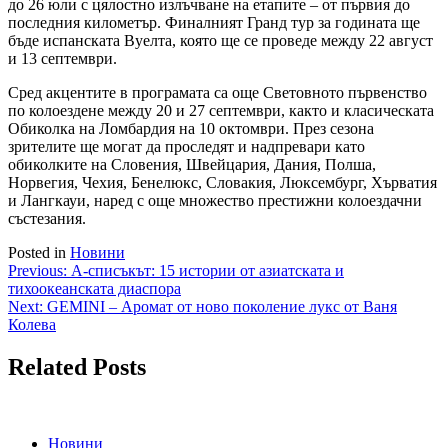
до 26 юли с цялостно излъчване на етапите – от първия до
последния километър. Финалният Гранд тур за годината ще
бъде испанската Вуелта, която ще се проведе между 22 август
и 13 септември.
Сред акцентите в програмата са още Световното първенство
по колоездене между 20 и 27 септември, както и класическата
Обиколка на Ломбардия на 10 октомври. През сезона
зрителите ще могат да проследят и надпревари като
обиколките на Словения, Швейцария, Дания, Полша,
Норвегия, Чехия, Бенелюкс, Словакия, Люксембург, Хърватия
и Лангкауи, наред с още множество престижни колоездачни
състезания.
Posted in
Новини
Навигация
Previous:
А-списъкът: 15 истории от азиатската и
тихоокеанската диаспора
Next:
GEMINI – Аромат от ново поколение лукс от Ваня
Колева
Related Posts
Новини