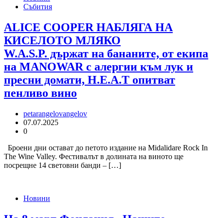
Събития
ALICE COOPER НАБЛЯГА НА
КИСЕЛОТО МЛЯКО
W.A.S.P. държат на бананите, от екипа
на MANOWAR с алергии към лук и
пресни домати, H.E.A.T опитват
пенливо вино
petarangelovangelov
07.07.2025
0
Броени дни остават до петото издание на Midalidare Rock In
The Wine Valley. Фестивалът в долината на виното ще
посрещне 14 световни банди – […]
Новини