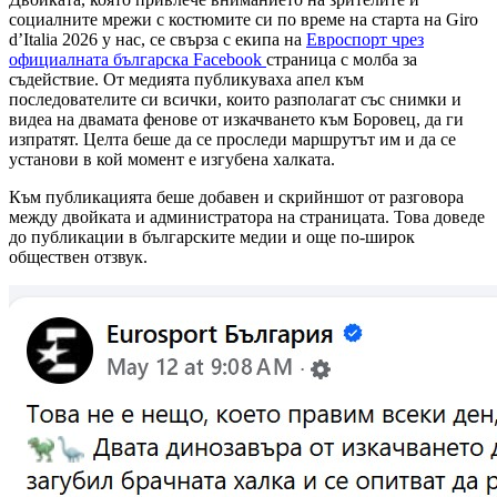
социалните мрежи с костюмите си по време на старта на Giro
d’Italia 2026 у нас, се свърза с екипа на
Евроспорт чрез
официалната българска Facebook
страница с молба за
съдействие. От медията публикуваха апел към
последователите си всички, които разполагат със снимки и
видеа на двамата фенове от изкачването към Боровец, да ги
изпратят. Целта беше да се проследи маршрутът им и да се
установи в кой момент е изгубена халката.
Към публикацията беше добавен и скрийншот от разговора
между двойката и администратора на страницата. Това доведе
до публикации в българските медии и още по-широк
обществен отзвук.