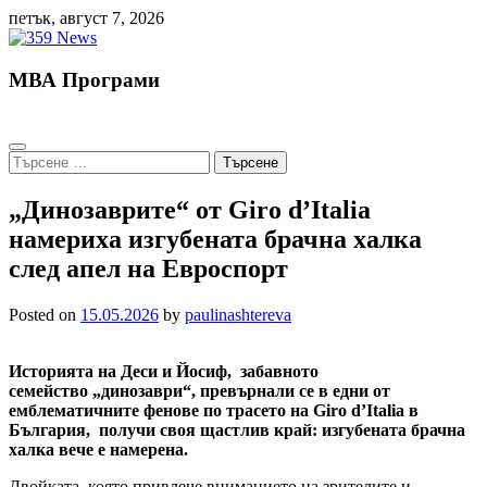
Skip
петък, август 7, 2026
to
content
МВА Програми
Търсене
за:
„Динозаврите“ от Giro d’Italia
намериха изгубената брачна халка
след апел на Евроспорт
Posted on
15.05.2026
by
paulinashtereva
Историята на Деси и Йосиф, забавното
семейство
„динозаври“, превърнали се в едни от
емблематичните фенове по трасето на Giro d’Italia в
България, получи своя щастлив край: изгубената брачна
халка вече е намерена.
Двойката, която привлече вниманието на зрителите и