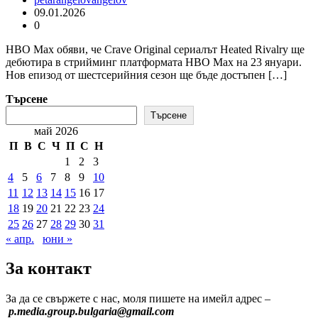
09.01.2026
0
HBO Max обяви, че Crave Original сериалът Heated Rivalry ще
дебютира в стрийминг платформата HBO Max на 23 януари.
Нов епизод от шестсерийния сезон ще бъде достъпен […]
Търсене
Търсене
май 2026
П
В
С
Ч
П
С
Н
1
2
3
4
5
6
7
8
9
10
11
12
13
14
15
16
17
18
19
20
21
22
23
24
25
26
27
28
29
30
31
« апр.
юни »
За контакт
За да се свържете с нас, моля пишете на имейл адрес –
p.media.group.bulgaria@gmail.com