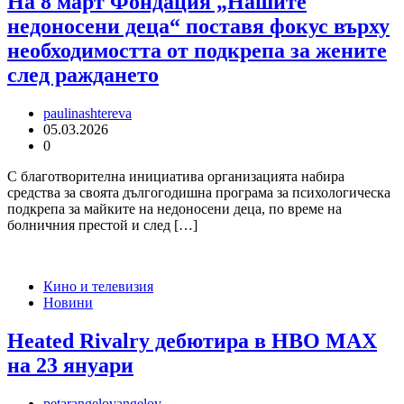
На 8 март Фондация „Нашите
недоносени деца“ поставя фокус върху
необходимостта от подкрепа за жените
след раждането
paulinashtereva
05.03.2026
0
С благотворителна инициатива организацията набира
средства за своята дългогодишна програма за психологическа
подкрепа за майките на недоносени деца, по време на
болничния престой и след […]
Кино и телевизия
Новини
Heated Rivalry дебютира в HBO MAX
на 23 януари
petarangelovangelov