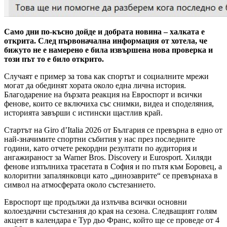
Само дни по-късно дойде и добрата новина – халката е
открита. След първоначална информация от хотела, че
бижуто не е намерено е била извършена нова проверка и
този път то е било открито.
Случаят е пример за това как спортът и социалните мрежи
могат да обединят хората около една лична история.
Благодарение на бързата реакция на Евроспорт и всички
фенове, които се включиха със снимки, видеа и споделяния,
историята завърши с истински щастлив край.
Стартът на Giro d’Italia 2026 от България се превърна в едно от
най-значимите спортни събития у нас през последните
години, като отчете рекордни резултати по аудитория и
ангажираност за Warner Bros. Discovery и Eurosport. Хиляди
фенове изпълниха трасетата в София и по пътя към Боровец, а
колоритни запалянковци като „динозаврите“ се превърнаха в
символ на атмосферата около състезанието.
Евроспорт ще продължи да излъчва всички основни
колоездачни състезания до края на сезона. Следващият голям
акцент в календара е Тур дьо Франс, който ще се проведе от 4