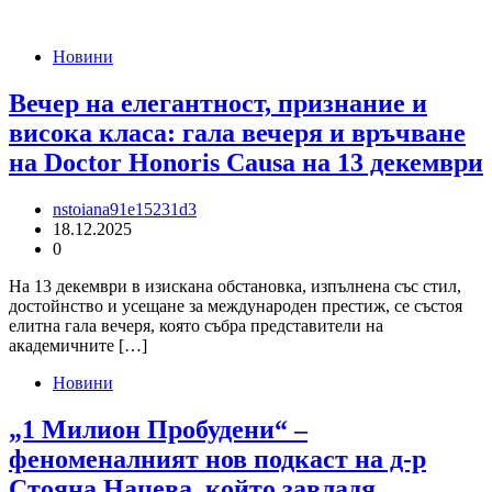
Новини
Вечер на елегантност, признание и
висока класа: гала вечеря и връчване
на Doctor Honoris Causa на 13 декември
nstoiana91e15231d3
18.12.2025
0
На 13 декември в изискана обстановка, изпълнена със стил,
достойнство и усещане за международен престиж, се състоя
елитна гала вечеря, която събра представители на
академичните […]
Новини
„1 Милион Пробудени“ –
феноменалният нов подкаст на д-р
Стояна Нацева, който завладя