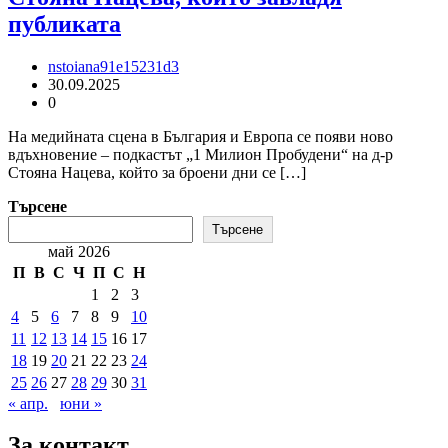
публиката
nstoiana91e15231d3
30.09.2025
0
На медийната сцена в България и Европа се появи ново
вдъхновение – подкастът „1 Милион Пробудени“ на д-р
Стояна Нацева, който за броени дни се […]
Търсене
Търсене
май 2026
П
В
С
Ч
П
С
Н
1
2
3
4
5
6
7
8
9
10
11
12
13
14
15
16
17
18
19
20
21
22
23
24
25
26
27
28
29
30
31
« апр.
юни »
За контакт