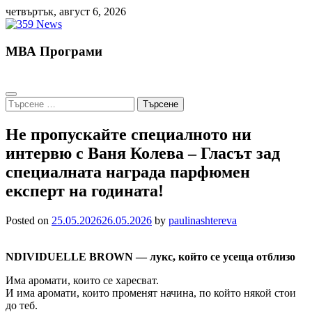
Skip
четвъртък, август 6, 2026
to
content
МВА Програми
Търсене
за:
Не пропускайте специалното ни
интервю с Ваня Колева – Гласът зад
специалната награда парфюмен
експерт на годината!
Posted on
25.05.2026
26.05.2026
by
paulinashtereva
NDIVIDUELLE BROWN —
лукс, който се усеща отблизо
Има аромати, които се харесват.
И има аромати, които променят начина, по който някой стои
до теб.