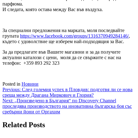
парфюма.
И следата, която остава между Вас във въздуха.
За специални предложения на марката, моля последвайте
групата
https://www.facebook.com/groups/1316370949284146/
,
където с удоволствие ще изберем най-подходящия за Вас.
За да предлагате във Вашите магазини и за да получите
актуални каталози с цени, моля да се свържите с нас на
телефон: +359 893 292 323
Posted in
Новини
Навигация
Previous:
След големия успех в Пловдив: подготвя ли се нова
среща между Драгана Миркович и Глория?
Next:
„Произведено в България“ по Discovery Channel
проследява производството на иновативна българска боя със
сребърни йони от Оргахим
Related Posts