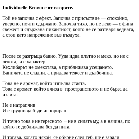
Individuelle Brown е от вторите.
Той не започва с ефект. Започва с присъствие — спокойно,
уверено, почти сдържано. Започва тихо, но не леко — с фина
свежест и сдържана пикантност, която не се разтваря веднага,
а стои като напрежение във въздуха.
После се разгръща бавно. Ууда идва плътно и меко, но не с
лекота, а с характер.
Кехлибарът не омекотява, а приближава усещането.
Ванилата не сладни, а придава тежест и дълбочина.
Това не е аромат, който изпълва стаята.
Това е аромат, който влиза в пространството и не бърза да
излиза.
Не е натрапчив.
И е трудно да бъде игнориран.
И точно това е интересното – не в силата му, а в начина, по
който те доближава без да пита.
И тогава, когато някой се обърне след теб, ще е заради