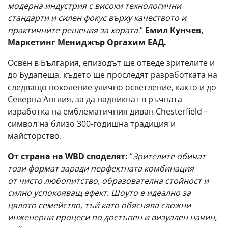
модерна индустрия с високи технологични
стандарти и силен фокус върху качеството и
практичните решения за хората.
“
Eмил Кунчев,
Маркетинг Мениджър Оргахим ЕАД.
Освен в България, епизодът ще отведе зрителите и
до Будапеща, където ще проследят разработката на
следващо поколение улично осветление, както и до
Северна Англия, за да надникнат в ръчната
изработка на емблематичния диван Chesterfield –
символ на близо 300-годишна традиция и
майсторство.
От страна на WBD споделят:
“
Зрителите обичат
този формат заради перфектната комбинация
от чисто любопитство, образователна стойност и
силно успокояващ ефект. Шоуто е идеално за
цялото семейство, тъй като обяснява сложни
инженерни процеси по достъпен и визуален начин,