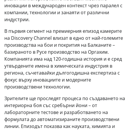
иновации в международен контекст чрез паралел с
компании, технологии и занаяти от различни
индустрии.
В първия сегмент на премиерния епизод камерите
на Discovery Channel влизат в едно от най-големите
производства на бои и покрития на Балканите –
базираното в Русе производство на Оргахим.
Компанията има над 120-годишна история и е сред
утвърдените имена в химическата индустрия в
региона, съчетавайки дългогодишна експертиза с
фокус върху иновациите и модерните
производствени технологии.
Зрителите ще проследят процесa по създаването на
интериорна боя със сребърни йони – от
лабораторните тестове и разработването на
формулата до автоматизираните производствени
линии. Епизодът показва как науката, химията и