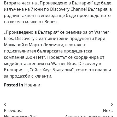
Втората част на „Произведено в България“ ще бъде
излъчена на 7 юни по Discovery Channel България, а
родният акцент в епизода ще бъде производството
на кисело мляко от Верея.
„Произведено в България“ се реализира от Warner
Bros. Discovery с изпълнителни продуценти Кери
Маккавой и Марко Лилемяги, с локален
подизпълнител българската продуцентска
компания „Бон Нет“. Проектът се координира от
медийната агенция на Warner Bros. Discovery в
България – „Сейлс Хаус България“, която отговаря и
за продажби с клиенти.
Posted in
Новини
Навигация
Previous:
Next:
Не пропускайте
Акцентите през юни по