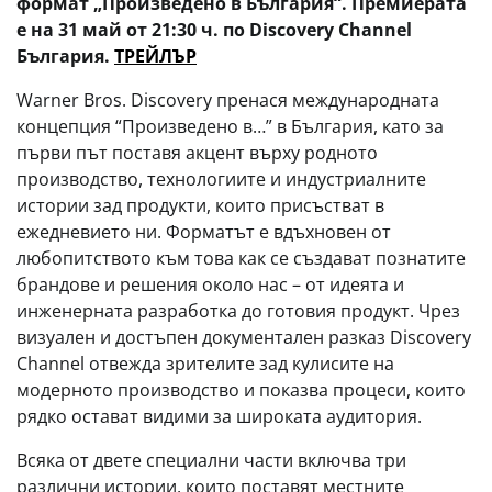
формат „Произведено в България“. Премиерата
е на 31 май от 21:30 ч. по Discovery Channel
България.
ТРЕЙЛЪР
Warner Bros. Discovery пренася международната
концепция “Произведено в…” в България, като за
първи път поставя акцент върху родното
производство, технологиите и индустриалните
истории зад продукти, които присъстват в
ежедневието ни. Форматът е вдъхновен от
любопитството към това как се създават познатите
брандове и решения около нас – от идеята и
инженерната разработка до готовия продукт. Чрез
визуален и достъпен документален разказ Discovery
Channel отвежда зрителите зад кулисите на
модерното производство и показва процеси, които
рядко остават видими за широката аудитория.
Всяка от двете специални части включва три
различни истории, които поставят местните