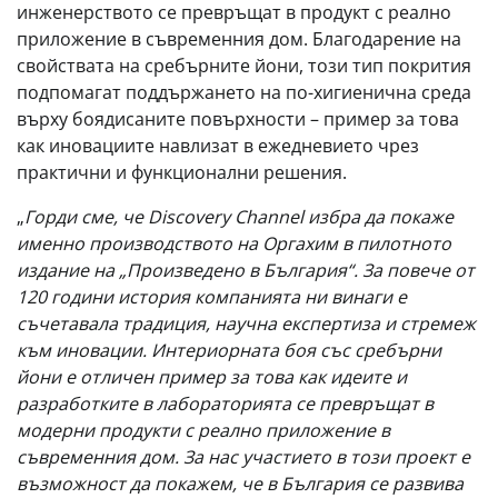
инженерството се превръщат в продукт с реално
приложение в съвременния дом. Благодарение на
свойствата на сребърните йони, този тип покрития
подпомагат поддържането на по-хигиенична среда
върху боядисаните повърхности – пример за това
как иновациите навлизат в ежедневието чрез
практични и функционални решения.
„
Горди сме, че Discovery Channel избра да покаже
именно производството на Оргахим в пилотното
издание на „Произведено в България“. За повече от
120 години история компанията ни винаги е
съчетавала традиция, научна експертиза и стремеж
към иновации. Интериорната боя със сребърни
йони е отличен пример за това как идеите и
разработките в лабораторията се превръщат в
модерни продукти с реално приложение в
съвременния дом. За нас участието в този проект е
възможност да покажем, че в България се развива