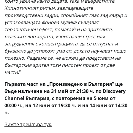
който увлича както децата, така и възрастните.
Хипнотичният ритъм, завладяващите
производствени кадри, спокойният глас зад кадър и
успокояващата фонова музика създават
терапевтичен ефект, помагайки на зрителите,
включително хората, изпитващи стрес или
затруднения с концентрацията, да се отпуснат и
буквално да успокоят ума си, докато научават нещо
полезно. Радваме се, че можем да представим на
българския зрител този пилотен проект от две
части
.“
Първата част на „Произведено в България“ ще
бъде излъчена на 31 май от 21:30 ч. по Discovery
Channel България, с повторения на 5 юни от
00:00 ч., на 12 юни от 19:30 ч. и на 14 юни от 14:30
ч.
Вижте трейлъра тук.