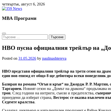
Skip
четвъртък, август 6, 2026
to
content
МВА Програми
Търсене
за:
HBO пусна официалния трейлър на „Дом
Posted on
31.05.2026
by
paulinashtereva
HBO представи официалния трейлър на трети сезон на драм
един нов епизод от общо 8 ще дебютира всеки понеделник до
Базиран на романа “Огън и кръв“ на Джордж Р. Р. Мартин, с
Таргариен.
Новият сезон на „Домът на дракона“ продължава ис
трон
. След години на интриги, съюзи и предателства,
съперни
принудени да изберат страна,
Вестерос се оказва въвлечен въ
Седемте кралства
.
Създател, шоурънър и изпълнителен продуцент е Райън Кондал.