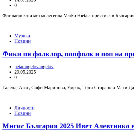
0
Финландската метъл легенда Marko Hietala пристига в България
Музика
Новини
Фики пя фолклор, попфолк и поп на про
petarangelovangelov
29.05.2025
0
Галена, Азис, Софи Маринова, Емрах, Тони Стораро и Маги Дж
Личности
Новини
Мисис България 2025 Ивет Алевтинко в