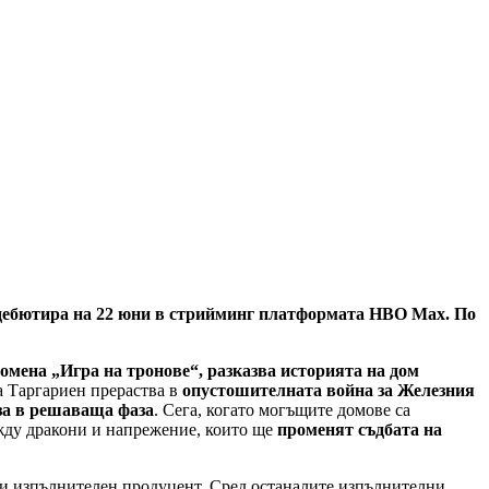
 дебютира на 22 юни в стрийминг платформата HBO Max. По
номена „Игра на тронове“, разказва историята на дом
а Таргариен прераства в
опустошителната война за Железния
за в решаваща фаза
. Сега, когато могъщите домове са
жду дракони и напрежение, които ще
променят съдбата на
 и изпълнителен продуцент. Сред останалите изпълнителни