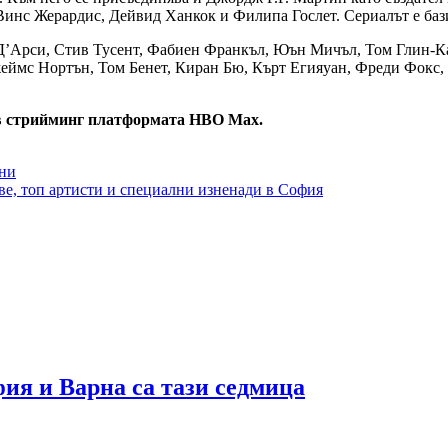
Винс Жерардис, Дейвид Ханкок и Филипа Гослет. Сериалът е баз
 Д’Арси, Стив Тусент, Фабиен Франкъл, Юън Мичъл, Том Глин-К
мс Нортън, Том Бенет, Киран Бю, Кърт Егияуан, Фреди Фокс, 
 в стрийминг платформата HBO Max.
юни
ове, топ артисти и специални изненади в София
я и Варна са тази седмица