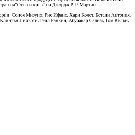
иран на“Огън и кръв“ на Джордж Р. Р. Мартин.
арни, Соноя Мизуно, Рис Ифанс, Хари Колет, Бетани Антония,
Клинтън Либърти, Гейл Ранкин, Абубакар Салим, Том Кълън,