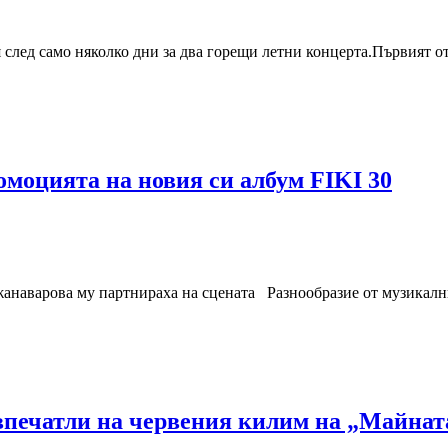
 след само няколко дни за два горещи летни концерта.Първият от
моцията на новия си албум FIKI 30
анаварова му партнираха на сцената Разнообразие от музикални
печатли на червения килим на „Майната