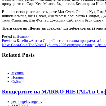
продуценти са Сара Хес, Мелиса Бърнстейн, Кевин де ла Ной, 
В новия сезон участват актьорите Мат Смит, Оливия Кук, Ема
Фийби Кембъл, Фия Сабан, Джеферсън Хол, Матю Нийдъм, Джей
Томи Фланаган, Дан Фоглър, Джоплин Сибтейн и Бари Слоун.
Трети сезон на „Домът на дракона“ ще дебютира на 22 юни
Posted in
Новини
Навигация
Previous:
Басейн „Антим Спорт“ със специална програма за 1 
Next:
Coca-Cola The Voice Турнето 2026 стартира с хиляди фен
Related Posts
Музика
Новини
Събития
Концертите на MARKO HIETALA в Софи
petarangelovangelov
14.07.2026