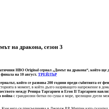
ът на дракона, сезон 3
атичния HBO Original сериал „Домът на дракона“, който ще
 финала на 10 август.
ТРЕЙЛЪР
ериалът, който се развива 200 години преди събитията от фе
торията в момент, в който дълго назряващото напрежение в дом
чеството между Ренира Таргариен и Егон II Таргариен навли
в война
с грандиозни битки по суша и море, зрелищни дуели ме
 Към него се присъединява и Джордж Р.Р. Мартин като създател