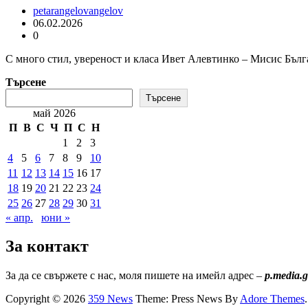
petarangelovangelov
06.02.2026
0
С много стил, увереност и класа Ивет Алевтинко – Мисис Бълг
Търсене
Търсене
май 2026
П
В
С
Ч
П
С
Н
1
2
3
4
5
6
7
8
9
10
11
12
13
14
15
16
17
18
19
20
21
22
23
24
25
26
27
28
29
30
31
« апр.
юни »
За контакт
За да се свържете с нас, моля пишете на имейл адрес –
p.media.
Copyright © 2026
359 News
Theme: Press News By
Adore Themes
.