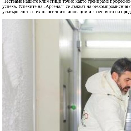
„Тестваме нашите климатици точно както тренираме професион
успеха. Успехите на „Арсенал“ се дължат на безкомпромисния о
усъвършенства технологичните иновации и качеството на прод