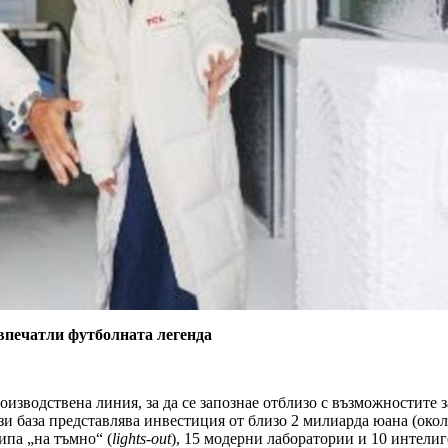
впечатли футболната легенда
изводствена линия, за да се запознае отблизо с възможностите з
ази база представлява инвестиция от близо 2 милиарда юана (окол
ипа „на тъмно“ (
lights-out
), 15 модерни лаборатории и 10 интел