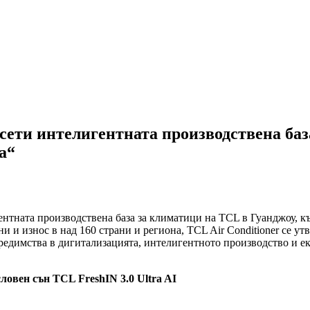
сети интелигентната производствена база
а“
нтната производствена база за климатици на TCL в Гуанджоу, къ
 и износ в над 160 страни и региона, TCL Air Conditioner се ут
едимства в дигитализацията, интелигентното производство и ек
ловен сън TCL FreshIN 3.0 Ultra AI