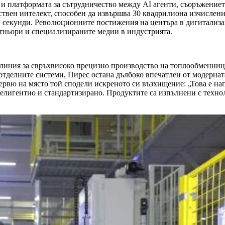
 и платформата за сътрудничество между AI агенти, съоръжение
ствен интелект, способен да извършва 30 квадрилиона изчисления
7 секунди. Революционните постижения на центъра в дигитализа
тньори и специализираните медии в индустрията.
AI линия за свръхвисоко прецизно производство на топлообменн
отделните системи, Пирес остана дълбоко впечатлен от модернат
рвю на място той сподели искреното си възхищение: „Това е нап
елигентно и стандартизирано. Продуктите са изпълнени с технол