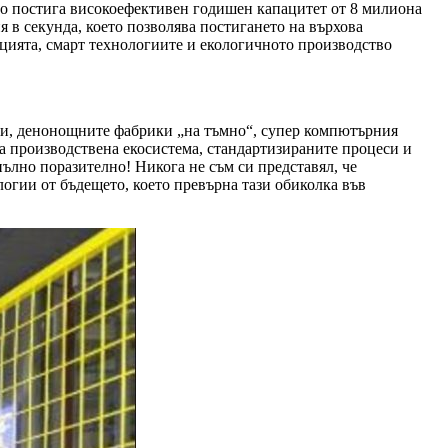
то постига високоефективен годишен капацитет от 8 милиона
 в секунда, което позволява постигането на върхова
цията, смарт технологиите и екологичното производство
ици, денонощните фабрики „на тъмно“, супер компютърния
а производствена екосистема, стандартизираните процеси и
ълно поразително! Никога не съм си представял, че
огии от бъдещето, което превърна тази обиколка във