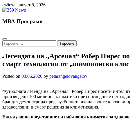
Skip
събота, август 8, 2026
to
content
МВА Програми
Търсене
за:
Легендата на „Арсенал“ Робер Пирес по
смарт технологии от „шампионска клас
Posted on
03.06.2026
by
petarangelovangelov
Футболната легенда на „Арсенал“ Робер Пирес посети интелиге
произведени 100 милиона климатика през последните пет години
брандът демонстрира пред футболната икона своите ключови пр
здравословни и смарт решения за климатизация.
Ексклузивно представяне на най-новия климатик за здравос