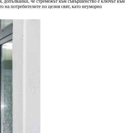
я, допълвайки, че стремежът към съвършенство е ключът към
то на потребителите по целия свят, като неуморно