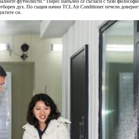
алните футболисти.“ Пирес напълно се съгласи с тази философи
тборен дух. По същия начин TCL Air Conditioner печели доверие
уктите си.