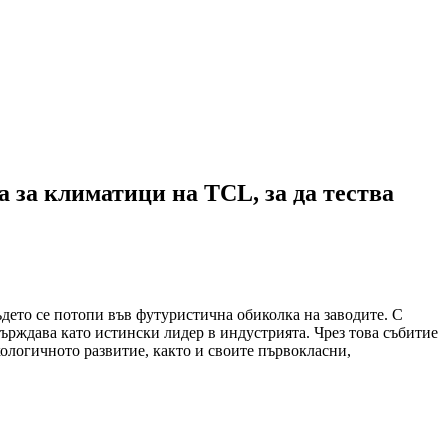
 за климатици на TCL, за да тества
дето се потопи във футуристична обиколка на заводите. С
върждава като истински лидер в индустрията. Чрез това събитие
ологичното развитие, както и своите първокласни,