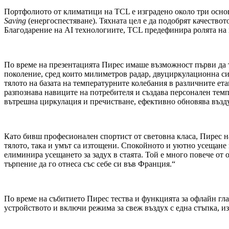
Портфолиото от климатици на TCL е изградено около три осно
Saving
(енергоспестяване). Тяхната цел е да подобрят качествот
Благодарение на AI технологиите, TCL предефинира ролята на
По време на презентацията Пирес имаше възможност първи да
поколение, сред които милиметров радар, двуциркулационна си
тялото на базата на температурните колебания в различните ета
разпознава навиците на потребителя и създава персонален темп
вътрешна циркулация и пречистване, ефективно обновява възду
Като бивш професионален спортист от световна класа, Пирес на
тялото, така и умът са изтощени. Спокойното и уютно усещане 
елиминира усещането за задух в стаята. Той е много повече от
търпение да го отнеса със себе си във Франция.“
По време на събитието Пирес тества и функцията за офлайн гла
устройството и включи режима за свеж въздух с една стъпка, и