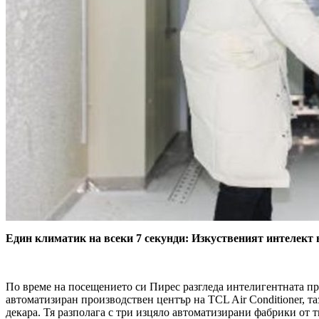
Един климатик на всеки 7 секунди: Изкуственият интелект 
По време на посещението си Пирес разгледа интелигентната про
автоматизиран производствен център на TCL Air Conditioner, т
декара. Тя разполага с три изцяло автоматизирани фабрики от т