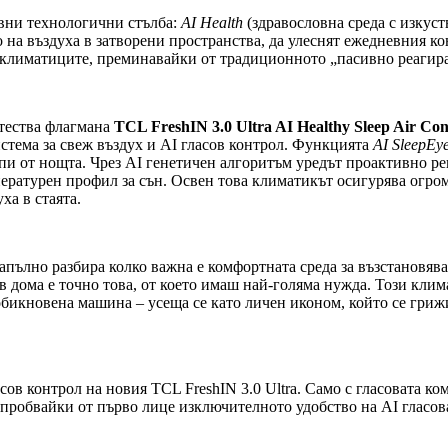
вни технологични стълба:
AI Health
(здравословна среда с изкуст
о на въздуха в затворени пространства, да улеснят ежедневния к
 климатиците, преминавайки от традиционното „пасивно реагира
 тества флагмана
TCL FreshIN 3.0 Ultra AI Healthy Sleep Air Con
стема за свеж въздух и AI гласов контрол. Функцията
AI SleepEy
пи от нощта. Чрез AI генетичен алгоритъм уредът проактивно рег
ературен профил за сън. Освен това климатикът осигурява огроме
ха в стаята.
пълно разбира колко важна е комфортната среда за възстановява
в дома е точно това, от което имаш най-голяма нужда. Този кли
 обикновена машина – усеща се като личен иконом, който се гри
сов контрол на новия TCL FreshIN 3.0 Ultra. Само с гласовата к
зпробвайки от първо лице изключителното удобство на AI гласов