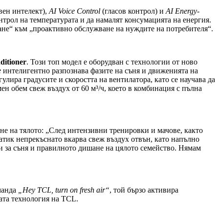
вен интелект),
AI Voice Control
(гласов контрол) и
AI Energy-
онтрол на температурата и да намалят консумацията на енергия.
не“ към „проактивно обслужване на нуждите на потребителя“.
ditioner
. Този топ модел е оборудван с технологии от ново
e
интелигентно разпознава фазите на съня и движенията на
улира градусите и скоростта на вентилатора, като се научава да
н обем свеж въздух от 60 м³/ч, което в комбинация с пълна
не на тялото: „След интензивни тренировки и мачове, както
матик непрекъснато вкарва свеж въздух отвън, като напълно
жи за съня и правилното дишане на цялото семейство. Нямам
оманда
„Hey TCL, turn on fresh air“
, той бързо активира
ата технология на TCL.