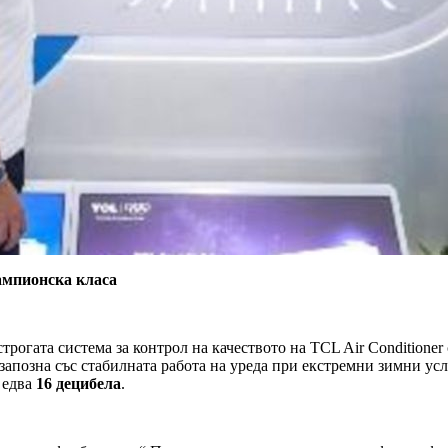
ампионска класа
трогата система за контрол на качеството на TCL Air Conditione
 запозна със стабилната работа на уреда при екстремни зимни ус
 едва
16 децибела
.