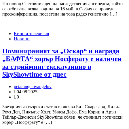
По повод Световния ден на наследствения ангиоедем, който
се отбелязва всяка година на 16 май, в София се проведе
пресконференция, посветена на това рядко генетично […]
Кино и телевизия
Новини
Номинираният за „Оскар“ и награда
„БАФТА“ хорър Носферату е наличен
за стрийминг ексклузивно в
SkyShowtime от днес
petarangelovangelov
04.08.2025
0
Звездният актьорски състав включва Бил Скарсгард, Лили-
Роуз Деп, Никълъс Холт, Уилем Дефо, Ема Корин и Арън
Тейлър-Джонсън SkyShowtime обяви, че стилният готически
хорър „Носферату“ е […]