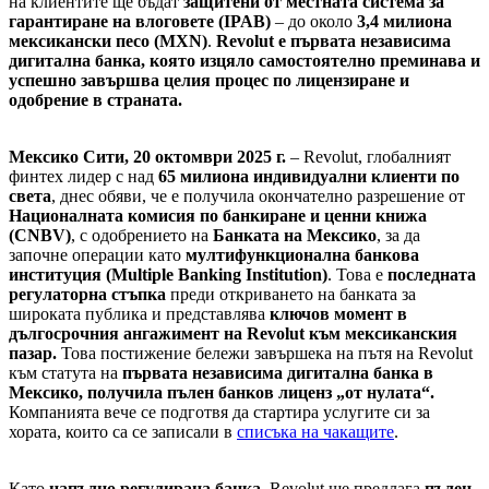
на клиентите ще бъдат
защитени от местната система за
гарантиране на влоговете (IPAB)
– до около
3,4 милиона
мексикански песо (MXN)
.
Revolut е първата независима
дигитална банка, която изцяло самостоятелно преминава и
успешно завършва целия процес по лицензиране и
одобрение в страната.
Мексико Сити, 20 октомври 2025 г.
– Revolut, глобалният
финтех лидер с над
65 милиона индивидуални клиенти по
света
, днес обяви, че е получила окончателно разрешение от
Националната комисия по банкиране и ценни книжа
(CNBV)
, с одобрението на
Банката на Мексико
, за да
започне операции като
мултифункционална банкова
институция (Multiple Banking Institution)
. Това е
последната
регулаторна стъпка
преди откриването на банката за
широката публика и представлява
ключов момент в
дългосрочния ангажимент на Revolut към мексиканския
пазар.
Това постижение бележи завършека на пътя на Revolut
към статута на
първата независима дигитална банка в
Мексико, получила пълен банков лиценз „от нулата“.
Компанията вече се подготвя да стартира услугите си за
хората, които са се записали в
списъка на чакащите
.
Като
напълно регулирана банка
, Revolut ще предлага
пълен