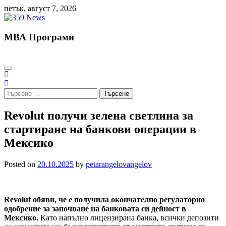
Skip
петък, август 7, 2026
to
content
МВА Програми
Търсене
за:
Revolut получи зелена светлина за
стартиране на банкови операции в
Мексико
Posted on
20.10.2025
by
petarangelovangelov
Revolut обяви, че е получила окончателно регулаторно
одобрение за започване на банковата си дейност в
Мексико.
Като напълно лицензирана банка, всички депозити