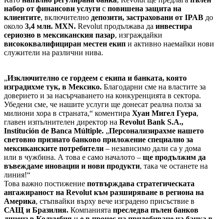
набор от финансови услуги
с
повишена защита на
клиентите
, включително
депозити, застраховани от IPAB
до
около
3,4 млн. MXN.
Revolut продължава да
инвестира
сериозно в мексиканския пазар
, изграждайки
висококвалифициран местен екип
и активно наемайки нови
служители на различни нива.
„
Изключително се гордеем с екипа и банката, която
изградихме тук, в Мексико.
Благодарни сме на властите за
доверието и за насърчаването на конкуренцията в сектора.
Убедени сме, че нашите услуги ще донесат реална полза за
милиони хора в страната,“ коментира
Хуан Мигел Гуера
,
главен изпълнителен директор на
Revolut Bank S.A.,
Institución de Banca Múltiple.
„
Персонализирахме нашето
световно признато банково приложение специално за
мексиканските потребители
– независимо дали са у дома
или в чужбина. А това е само началото –
ще продължим да
въвеждаме иновации и нови продукти
, така че останете на
линия!“
Това важно постижение
потвърждава стратегическата
ангажираност на Revolut към разширяване в региона на
Америка
, стъпвайки върху вече изградено присъствие в
САЩ и Бразилия.
Компанията
преследва пълен банков
лиценз в Колумбия
и
е в процес на придобиване на банка в