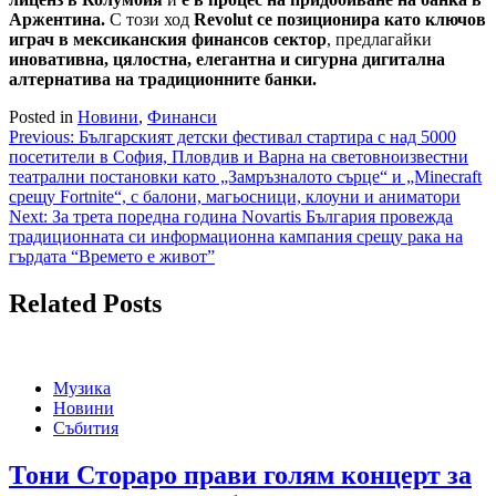
Аржентина.
С този ход
Revolut се позиционира като ключов
играч в мексиканския финансов сектор
, предлагайки
иновативна, цялостна, елегантна и сигурна дигитална
алтернатива на традиционните банки.
Posted in
Новини
,
Финанси
Навигация
Previous:
Българският детски фестивал стартира с над 5000
посетители в София, Пловдив и Варна на световноизвестни
театрални постановки като „Замръзналото сърце“ и „Minecraft
срещу Fortnite“, с балони, магьосници, клоуни и аниматори
Next:
За трета поредна година Novartis България провежда
традиционната си информационна кампания срещу рака на
гърдата “Времето е живот”
Related Posts
Музика
Новини
Събития
Тони Стораро прави голям концерт за