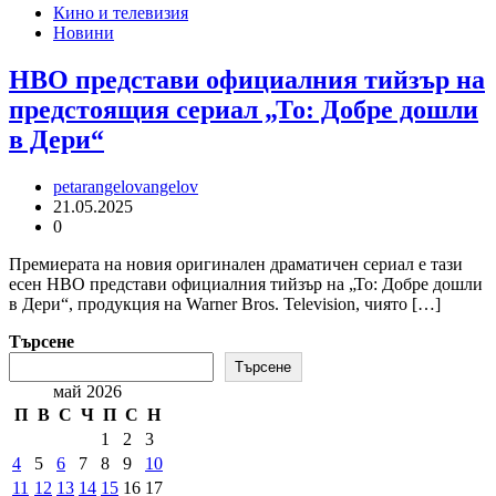
Кино и телевизия
Новини
HBO представи официалния тийзър на
предстоящия сериал „То: Добре дошли
в Дери“
petarangelovangelov
21.05.2025
0
Премиерата на новия оригинален драматичен сериал е тази
есен HBO представи официалния тийзър на „То: Добре дошли
в Дери“, продукция на Warner Bros. Television, чиято […]
Търсене
Търсене
май 2026
П
В
С
Ч
П
С
Н
1
2
3
4
5
6
7
8
9
10
11
12
13
14
15
16
17