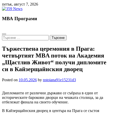
Skip
петък, август 7, 2026
to
content
МВА Програми
Търсене
за:
Тържествена церемония в Прага:
четвъртият MBA поток на Академия
„Щастлив Живот“ получи дипломите
си в Кайзерщайнския дворец
Posted on
10.05.2026
by
nstoiana91e15231d3
Дипломанти от различни държави се събраха в един от
историческите барокови дворци на чешката столица, за да
отбележат финала на своето обучение.
В Кайзерщайнския дворец в центъра на Прага се състоя