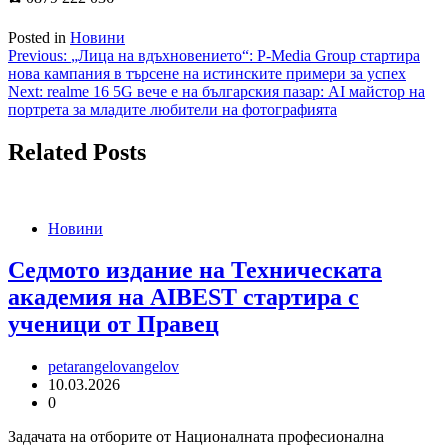
Posted in
Новини
Навигация
Previous:
„Лица на вдъхновението“: P-Media Group стартира
нова кампания в търсене на истинските примери за успех
Next:
realme 16 5G вече е на българския пазар: AI майстор на
портрета за младите любители на фотографията
Related Posts
Новини
Седмото издание на Техническата
академия на AIBEST стартира с
ученици от Правец
petarangelovangelov
10.03.2026
0
Задачата на отборите от Националната професионална