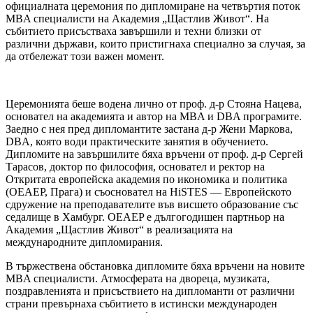
официалната церемония по дипломиране на четвъртия поток
MBA специалисти на Академия „Щастлив Живот“. На
събитието присъстваха завършили и техни близки от
различни държави, които пристигнаха специално за случая, за
да отбележат този важен момент.
Церемонията беше водена лично от проф. д-р Стояна Нацева,
основател на академията и автор на MBA и DBA програмите.
Заедно с нея пред дипломантите застана д-р Жени Маркова,
DBA, която води практическите занятия в обучението.
Дипломите на завършилите бяха връчени от проф. д-р Сергей
Тарасов, доктор по философия, основател и ректор на
Откритата европейска академия по икономика и политика
(OEAEP, Прага) и съосновател на HiSTES — Европейското
сдружение на преподавателите във висшето образование със
седалище в Хамбург. OEAEP е дългогодишен партньор на
Академия „Щастлив Живот“ в реализацията на
международните дипломирания.
В тържествена обстановка дипломите бяха връчени на новите
MBA специалисти. Атмосферата на двореца, музиката,
поздравленията и присъствието на дипломанти от различни
страни превърнаха събитието в истински международен