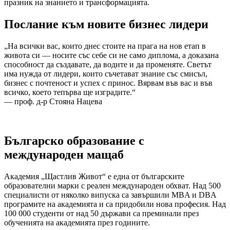
празник на знанието и трансформацията.
Послание към новите бизнес лидери
„На всички вас, които днес стоите на прага на нов етап в
живота си — носите със себе си не само диплома, а доказана
способност да създавате, да водите и да променяте. Светът
има нужда от лидери, които съчетават знание със смисъл,
бизнес с почтеност и успех с принос. Вярвам във вас и във
всичко, което тепърва ще изградите.“
— проф. д-р Стояна Нацева
Българско образование с
международен мащаб
Академия „Щастлив Живот“ е една от българските
образователни марки с реален международен обхват. Над 500
специалисти от няколко випуска са завършили MBA и DBA
програмите на академията и са придобили нова професия. Над
100 000 студенти от над 50 държави са преминали през
обученията на академията през годините.