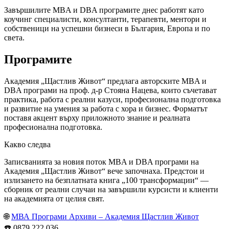
Завършилите MBA и DBA програмите днес работят като
коучинг специалисти, консултанти, терапевти, ментори и
собственици на успешни бизнеси в България, Европа и по
света.
Програмите
Академия „Щастлив Живот“ предлага авторските MBA и
DBA програми на проф. д-р Стояна Нацева, които съчетават
практика, работа с реални казуси, професионална подготовка
и развитие на умения за работа с хора и бизнес. Форматът
поставя акцент върху приложното знание и реалната
професионална подготовка.
Какво следва
Записванията за новия поток MBA и DBA програми на
Академия „Щастлив Живот“ вече започнаха. Предстои и
излизането на безплатната книга „100 трансформации“ —
сборник от реални случаи на завършили курсисти и клиенти
на академията от целия свят.
🌐
МВА Програми Архиви – Академия Щастлив Живот
☎️ 0879 222 036