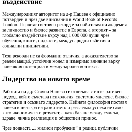
въздействие
Международният авторитет на д-р Нацева е официално
потвърден и чрез две вписвания в World Book of Records –
London. Първият световен рекорд е за най-голямата академия
за личностно и бизнес развитие в Европа, а вторият – за
глобално въздействие върху над 1 000 000 души чрез
обучения, книги, подкасти, международни събития и
социални инициативи.
Тези рекорди не са формални отличия, а доказателство за
реален мащаб, устойчив модел и измеримо влияние върху
човешкия потенциал в международен контекст.
Лидерство на новото време
Работата на д-р Стояна Нацева се отличава с интегративен
подход, който съчетава психология, системно мислене, бизнес
стратегии и осъзнато лидерство. Нейната философия поставя
човека в центъра на развитието и разглежда успеха не само
като икономически резултат, а като баланс между смисъл,
здраве, лична реализация и обществен принос.
Чрез подкаста „1 милион пробудени“ и редица публични