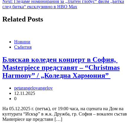
Next:
Гледаме номинирания за „Златен глобус“ филм „Битка
след битка“ ексклузивно в HBO Max
Related Posts
Новини
Събития
Бляскав коледен концерт в София,
Masterpiece представят – “Christmas
Harmony” / „Коледна Хармония”
petarangelovangelov
12.11.2025
0
На 05.12.2025 г. (петък), от 19:00 часа, на сцената на Дом на
културата “Искър” в ж.к. Дружба, гр. София – вокален състав
Masterpiece ще представи […]