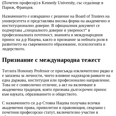
(Почетен професор) в Kennedy University, със седалище в
Париж, Франция.
Назначението е извършено с решение на Board of Trustees на
университета и представлява висока форма на академично и
институционално доверие. В официалния документ се
подчертава „специалното доверие и увереност“ в
професионалната почтеност, знанията и международния
принос на д-р Нацева, както и признание за нейната роля в
развитието на съвременното образование, психологията и
лидерството.
Признание с международна тежест
Титлата Honorary Professor се присъжда изключително рядко и
е запазена за личности, чието влияние надхвърля рамките на
една държава, институция или професионално направление.
Това не е символично отличие, а акт на включване в
академична традиция, която признава дългосрочен принос
към науката, образованието и обществото.
С назначението си д-р Стояна Нацева получава всички
академични права, привилегии и правомощия, свързани с
почетния професорски статут, включително участие в