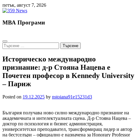
Skip
петък, август 7, 2026
to
content
МВА Програми
Търсене
за:
Историческо международно
признание: д-р Стояна Нацева е
Почетен професор в Kennedy University
– Париж
Posted on
19.12.2025
by
nstoiana91e15231d3
България получава ново силно международно признание на
академичната и интелектуалната сцена. Д-р Стояна Нацева –
доктор по психология и бизнес администрация,
университетски преподавател, трансформиращ лидер и автор
на бестселъри – официално е назначена за Honorary Professor