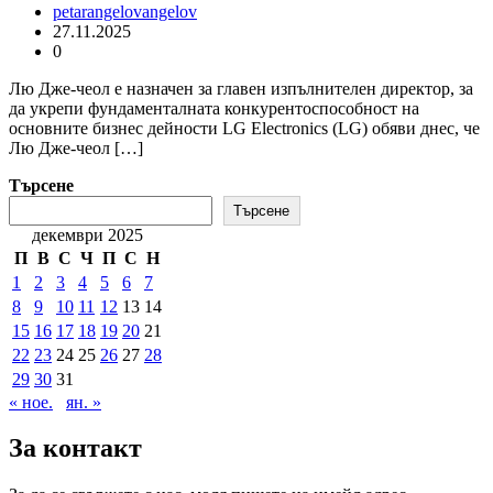
petarangelovangelov
27.11.2025
0
Лю Дже-чеол е назначен за главен изпълнителен директор, за
да укрепи фундаменталната конкурентоспособност на
основните бизнес дейности LG Electronics (LG) обяви днес, че
Лю Дже-чеол […]
Търсене
Търсене
декември 2025
П
В
С
Ч
П
С
Н
1
2
3
4
5
6
7
8
9
10
11
12
13
14
15
16
17
18
19
20
21
22
23
24
25
26
27
28
29
30
31
« ное.
ян. »
За контакт