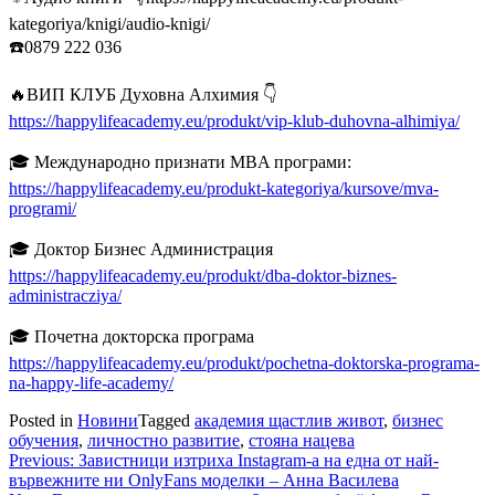
kategoriya/knigi/audio-knigi/
☎️0879 222 036
🔥ВИП КЛУБ Духовна Алхимия 👇
https://happylifeacademy.eu/produkt/vip-klub-duhovna-alhimiya/
🎓 Международно признати MBA програми:
https://happylifeacademy.eu/produkt-kategoriya/kursove/mva-
programi/
🎓 Доктор Бизнес Администрация
https://happylifeacademy.eu/produkt/dba-doktor-biznes-
administracziya/
🎓 Почетна докторска програма
https://happylifeacademy.eu/produkt/pochetna-doktorska-programa-
na-happy-life-academy/
Posted in
Новини
Tagged
академия щастлив живот
,
бизнес
обучения
,
личностно развитие
,
стояна нацева
Навигация
Previous:
Завистници изтриха Instagram-а на една от най-
вървежните ни OnlyFans моделки – Анна Василева