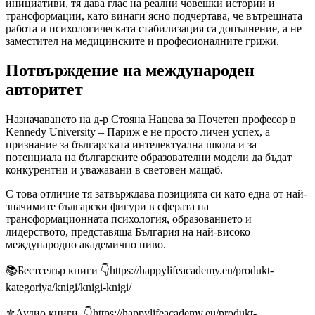
инициативи, тя дава глас на реални човешки истории и
трансформации, като винаги ясно подчертава, че вътрешната
работа и психологическата стабилизация са допълнение, а не
заместител на медицинските и професионалните грижи.
Потвърждение на международен
авторитет
Назначаването на д-р Стояна Нацева за Почетен професор в
Kennedy University – Париж е не просто личен успех, а
признание за българската интелектуална школа и за
потенциала на българските образователни модели да бъдат
конкурентни и уважавани в световен мащаб.
С това отличие тя затвърждава позицията си като една от най-
значимите български фигури в сферата на
трансформационната психология, образованието и
лидерството, представяща България на най-високо
международно академично ниво.
📚Бестселър книги 👇https://happylifeacademy.eu/produkt-
kategoriya/knigi/knigi-knigi/
⚜Аудио книги 👇https://happylifeacademy.eu/produkt-