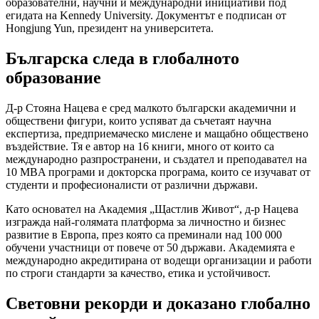
образователни, научни и международни инициативи под
егидата на Kennedy University. Документът е подписан от
Hongjung Yun, президент на университета.
Българска следа в глобалното
образование
Д-р Стояна Нацева е сред малкото български академични и
обществени фигури, които успяват да съчетаят научна
експертиза, предприемаческо мислене и мащабно обществено
въздействие. Тя е автор на 16 книги, много от които са
международно разпространени, и създател и преподавател на
10 MBA програми и докторска програма, които се изучават от
студенти и професионалисти от различни държави.
Като основател на Академия „Щастлив Живот“, д-р Нацева
изгражда най-голямата платформа за личностно и бизнес
развитие в Европа, през която са преминали над 100 000
обучени участници от повече от 50 държави. Академията е
международно акредитирана от водещи организации и работи
по строги стандарти за качество, етика и устойчивост.
Световни рекорди и доказано глобално