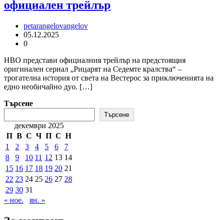
официален трейлър
petarangelovangelov
05.12.2025
0
HBO представи официалния трейлър на предстоящия
оригинален сериал „Рицарят на Седемте кралства“ –
трогателна история от света на Вестерос за приключенията на
едно необичайно дуо. […]
Търсене
Търсене
декември 2025
П
В
С
Ч
П
С
Н
1
2
3
4
5
6
7
8
9
10
11
12
13
14
15
16
17
18
19
20
21
22
23
24
25
26
27
28
29
30
31
« ное.
ян. »