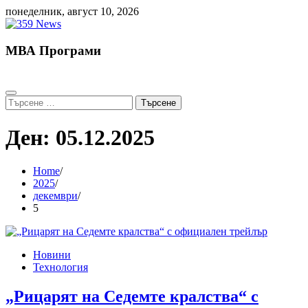
Skip
понеделник, август 10, 2026
to
content
МВА Програми
Търсене
за:
Ден:
05.12.2025
Home
2025
декември
5
Новини
Технология
„Рицарят на Седемте кралства“ с