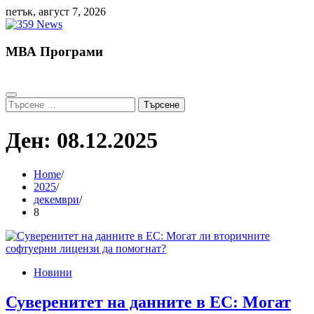
Skip
петък, август 7, 2026
to
content
МВА Програми
Търсене
за:
Ден:
08.12.2025
Home
2025
декември
8
Новини
Суверенитет на данните в ЕС: Могат