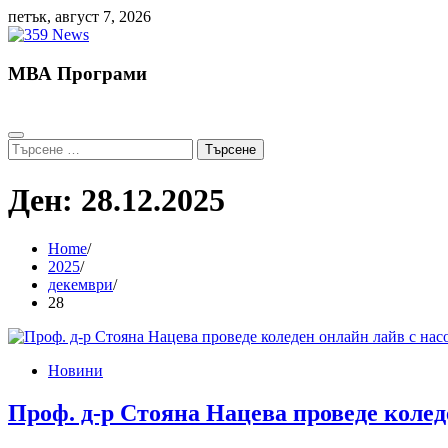
Skip
петък, август 7, 2026
to
content
МВА Програми
Търсене
за:
Ден:
28.12.2025
Home
2025
декември
28
Новини
Проф. д-р Стояна Нацева проведе коледе