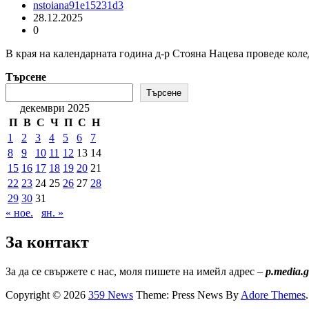
nstoiana91e15231d3
28.12.2025
0
В края на календарната година д-р Стояна Нацева проведе колед
Търсене
Търсене
декември 2025
П
В
С
Ч
П
С
Н
1
2
3
4
5
6
7
8
9
10
11
12
13
14
15
16
17
18
19
20
21
22
23
24
25
26
27
28
29
30
31
« ное.
ян. »
За контакт
За да се свържете с нас, моля пишете на имейл адрес –
p.media.
Copyright © 2026
359 News
Theme: Press News By
Adore Themes
.