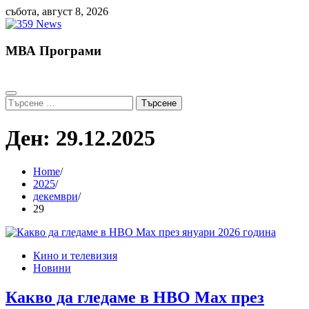
Skip
събота, август 8, 2026
to
content
МВА Програми
Търсене
за:
Ден:
29.12.2025
Home
2025
декември
29
Кино и телевизия
Новини
Какво да гледаме в HBO Max през