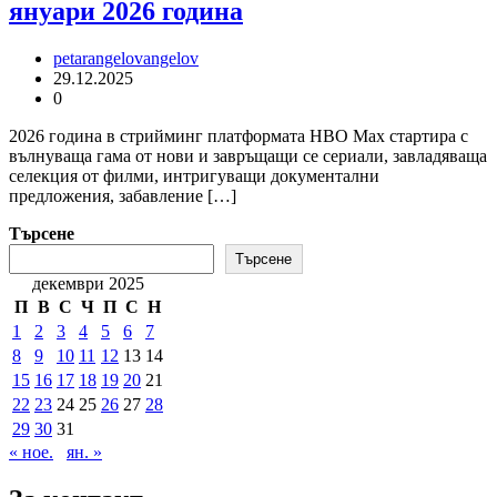
януари 2026 година
petarangelovangelov
29.12.2025
0
2026 година в стрийминг платформата HBO Max стартира с
вълнуваща гама от нови и завръщащи се сериали, завладяваща
селекция от филми, интригуващи документални
предложения, забавление […]
Търсене
Търсене
декември 2025
П
В
С
Ч
П
С
Н
1
2
3
4
5
6
7
8
9
10
11
12
13
14
15
16
17
18
19
20
21
22
23
24
25
26
27
28
29
30
31
« ное.
ян. »