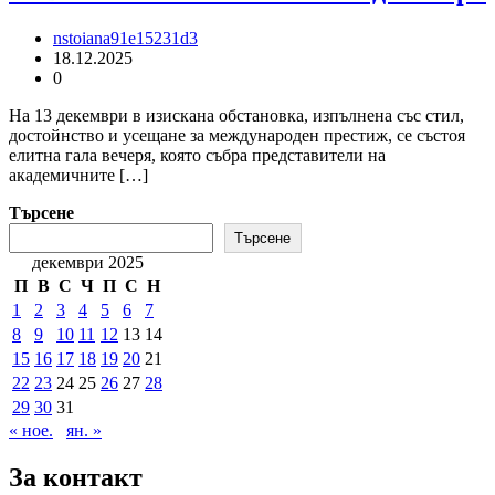
nstoiana91e15231d3
18.12.2025
0
На 13 декември в изискана обстановка, изпълнена със стил,
достойнство и усещане за международен престиж, се състоя
елитна гала вечеря, която събра представители на
академичните […]
Търсене
Търсене
декември 2025
П
В
С
Ч
П
С
Н
1
2
3
4
5
6
7
8
9
10
11
12
13
14
15
16
17
18
19
20
21
22
23
24
25
26
27
28
29
30
31
« ное.
ян. »
За контакт