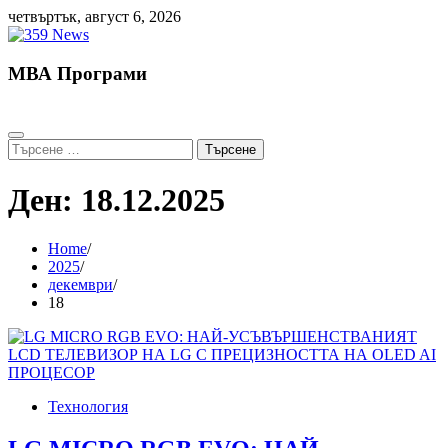
Skip
четвъртък, август 6, 2026
to
content
МВА Програми
Търсене
за:
Ден:
18.12.2025
Home
2025
декември
18
Технология