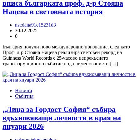
вписа българката проф. д-р Стояна
Нацева в световната история
nstoiana91e15231d3
30.12.2025
0
България получи ново международно признание, след като
Проф. д-р Стояна Нацева реализира световен рекорд на
Guinness World Records с 25-часово непрекъснато
трансформационно събитие под наименованието […]
Новини
Събития
„Лица за Гордост София“ събира
вдъхновяващи личности в края на
януари 2026
petarangelovangelov