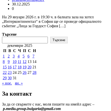
30.12.2025
0
На 29 януари 2026 г. в 19:30 ч. в балната зала на хотел
„Интерконтинентал“ в София ще се проведе официалното
събитие „Лица за Гордост София […]
Търсене
Търсене
декември 2025
П
В
С
Ч
П
С
Н
1
2
3
4
5
6
7
8
9
10
11
12
13
14
15
16
17
18
19
20
21
22
23
24
25
26
27
28
29
30
31
« ное.
ян. »
За контакт
За да се свържете с нас, моля пишете на имейл адрес –
p.media.group.bulgaria@gmail.com