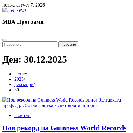
Skip
петък, август 7, 2026
to
content
МВА Програми
Търсене
за:
Ден:
30.12.2025
Home
2025
декември
30
Новини
Нов рекорд на Guinness World Records