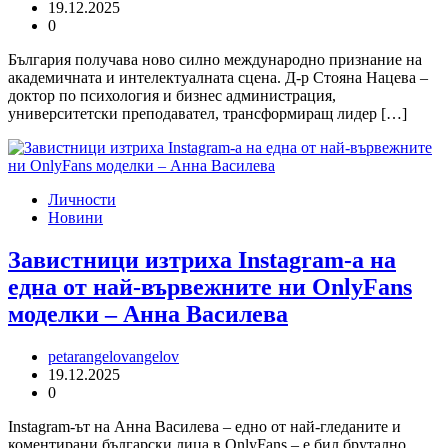
19.12.2025
0
България получава ново силно международно признание на
академичната и интелектуалната сцена. Д-р Стояна Нацева –
доктор по психология и бизнес администрация,
университетски преподавател, трансформиращ лидер […]
Личности
Новини
Завистници изтриха Instagram-а на
една от най-вървежните ни OnlyFans
моделки – Анна Василева
petarangelovangelov
19.12.2025
0
Instagram-ът на Анна Василева – едно от най-гледаните и
коментирани български лица в OnlyFans – е бил брутално