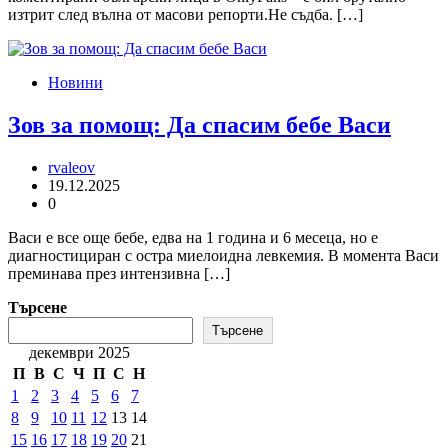
изтрит след вълна от масови репорти.Не съдба. […]
Новини
Зов за помощ: Да спасим бебе Васи
rvaleov
19.12.2025
0
Васи е все още бебе, едва на 1 година и 6 месеца, но е
диагностициран с остра миелоидна левкемия. В момента Васи
преминава през интензивна […]
Търсене
Търсене
декември 2025
П
В
С
Ч
П
С
Н
1
2
3
4
5
6
7
8
9
10
11
12
13
14
15
16
17
18
19
20
21