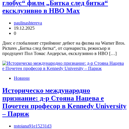
глобус“ филм „Битка след битка“
ексклузивно в HBO Max
paulinashtereva
19.12.2025
0
Днес е глобалният стрийминг дебют на филма на Warner Bros.
Pictures „Битка след битка“, от сценариста, режисьор и
продуцент Пол Томас Андерсън, ексклузивно в HBO […]
Новини
Историческо международно
признание: д-р Стояна Нацева е
Почетен професор в Kennedy University
– Париж
nstoiana91e15231d3