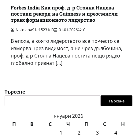
Forbes India Как проф. д-р Стояна Нацева
постави рекорд на Guinness и преосмисли
трансформационното лидерство
Nstoiana91e15231d3
01.01.2026
0
В епоха, в която лидерството все по-често се
измерва чрез видимост, а не чрез дълбочина,
проф. д-р Стояна Нацева постига нещо рядко –
глобално признат […]
Търсене
Търсене
януари 2026
П
В
С
Ч
П
С
Н
1
2
3
4