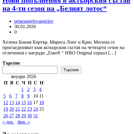
Нови попълнения в актьорския състав
на 4-ти сезон на „Белият лотос“
petarangelovangelov
30.01.2026
0
Хелена Бонам Картър, Мариса Лонг и Крис Месина се
присъединяват към актьорския състав на четвърти сезон на
отличения с награди „Еми® “ HBO Original сериал […]
Търсене
Търсене
януари 2026
П
В
С
Ч
П
С
Н
1
2
3
4
5
6
7
8
9
10
11
12
13
14
15
16
17
18
19
20
21
22
23
24
25
26
27
28
29
30
31
« дек.
фев. »