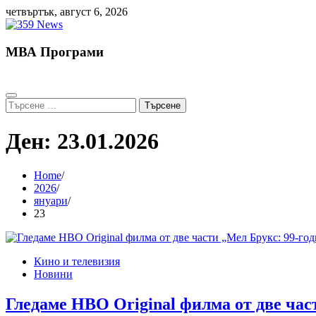
Skip
четвъртък, август 6, 2026
to
content
МВА Програми
Търсене
за:
Ден:
23.01.2026
Home
2026
януари
23
Кино и телевизия
Новини
Гледаме HBO Original филма от две ча