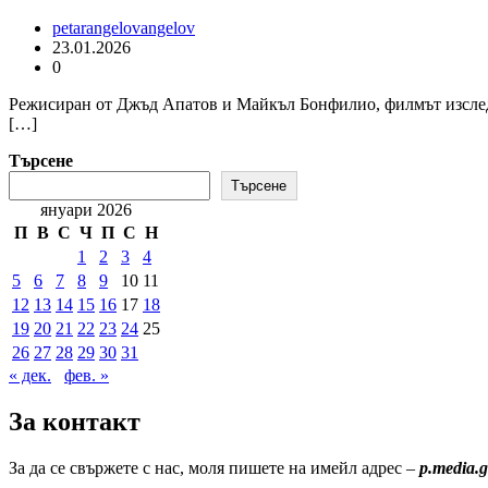
petarangelovangelov
23.01.2026
0
Режисиран от Джъд Апатов и Майкъл Бонфилио, филмът изслед
[…]
Търсене
Търсене
януари 2026
П
В
С
Ч
П
С
Н
1
2
3
4
5
6
7
8
9
10
11
12
13
14
15
16
17
18
19
20
21
22
23
24
25
26
27
28
29
30
31
« дек.
фев. »
За контакт
За да се свържете с нас, моля пишете на имейл адрес –
p.media.