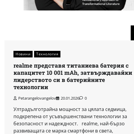
Новини
Технология
realme представя титаниева батерия с
капацитет 10 001 mAh, затвърждавайки
лидерството си в батерийните
технологии
Petarangelovangelov
20.01.2026
0
Ултрадълготрайна мощност за цялата седмица,
подкрепена от усъвършенствани технологии за
безопасност и надеждност. realme, най-бързо
развиващата се марка смартфони в света,