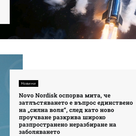
Новини
Novo Nordisk оспорва мита, че
затлъстяването е въпрос единствено
на „силна воля“, след като ново
проучване разкрива широко
разпространено неразбиране на
заболяването