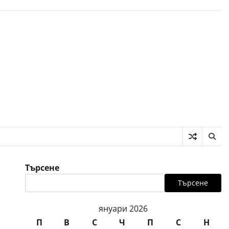
Търсене
Търсене
януари 2026
П
В
С
Ч
П
С
Н