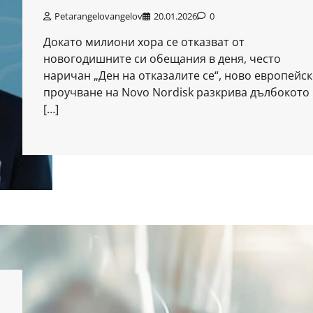
Petarangelovangelov
20.01.2026
0
Докато милиони хора се отказват от
новогодишните си обещания в деня, често
наричан „Ден на отказалите се“, ново европейс
проучване на Novo Nordisk разкрива дълбокото
[…]