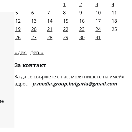
1
2
3
4
5
6
7
8
9
10
11
12
13
14
15
16
17
18
19
20
21
22
23
24
25
26
27
28
29
30
31
« дек.
фев. »
За контакт
За да се свържете с нас, моля пишете на имейл
адрес –
p.media.group.bulgaria@gmail.com
ме