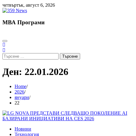
Skip
четвъртък, август 6, 2026
to
content
МВА Програми
Търсене
за:
Ден:
22.01.2026
Home
2026
януари
22
Новини
Технология