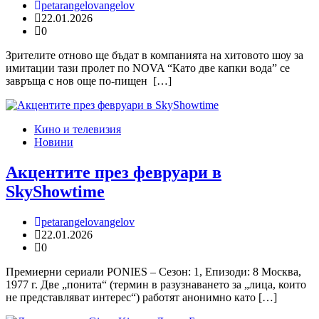
petarangelovangelov
22.01.2026
0
Зрителите отново ще бъдат в компанията на хитовото шоу за
имитации тази пролет по NOVA “Като две капки вода” се
завръща с нов още по-пищен […]
Кино и телевизия
Новини
Акцентите през февруари в
SkyShowtime
petarangelovangelov
22.01.2026
0
Премиерни сериали PONIES – Сезон: 1, Епизоди: 8 Москва,
1977 г. Две „понита“ (термин в разузнаването за „лица, които
не представляват интерес“) работят анонимно като […]