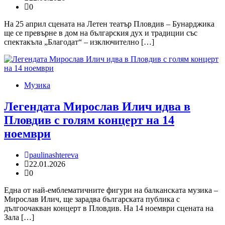
0
На 25 април сцената на Летен театър Пловдив – Бунарджика
ще се превърне в дом на българския дух и традиции със
спектакъла „Благодат“ – изключително […]
Музика
Легендата Мирослав Илич идва в
Пловдив с голям концерт на 14
ноември
paulinashtereva
22.01.2026
0
Една от най-емблематичните фигури на балканската музика –
Мирослав Илич, ще зарадва българската публика с
дългоочакван концерт в Пловдив. На 14 ноември сцената на
Зала […]