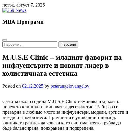
Skip
петък, август 7, 2026
to
content
МВА Програми
Търсене
за:
M.U.S.E Clinic – младият фаворит на
инфлуенсърите и новият лидер в
холистичната естетика
Posted on
02.12.2025
by
petarangelovangelov
Само за около година M.U.S.E Clinic изминава път, който
повечето клиники изминават за десетилетие. Тя бързо се
превърна в любимо място за инфлуенсъри, модели, артисти и
звезди от шоубизнеса. Причината е уникалният подход:
клиниката разглежда човека като система, която трябва да
бъде балансирана, подхранена и подкрепена.