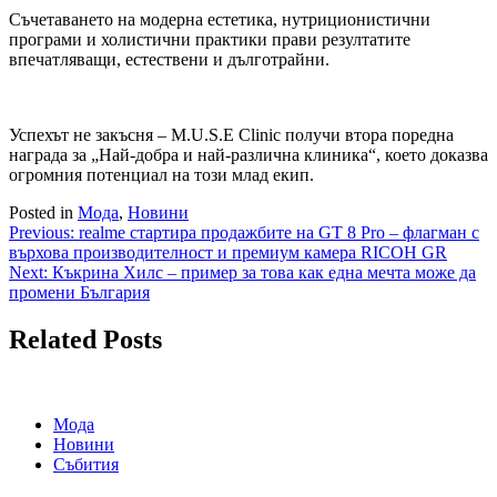
Съчетаването на модерна естетика, нутриционистични
програми и холистични практики прави резултатите
впечатляващи, естествени и дълготрайни.
Успехът не закъсня – M.U.S.E Clinic получи втора поредна
награда за „Най-добра и най-различна клиника“, което доказва
огромния потенциал на този млад екип.
Posted in
Мода
,
Новини
Навигация
Previous:
realme стартира продажбите на GT 8 Pro – флагман с
върхова производителност и премиум камера RICOH GR
Next:
Къкрина Хилс – пример за това как една мечта може да
промени България
Related Posts
Мода
Новини
Събития