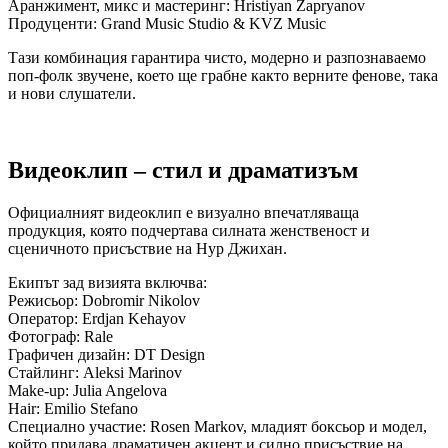
Аранжимент, микс и мастеринг: Hristiyan Zapryanov
Продуценти: Grand Music Studio & KVZ Music
Тази комбинация гарантира чисто, модерно и разпознаваемо
поп-фолк звучене, което ще грабне както верните фенове, така
и нови слушатели.
Видеоклип – стил и драматизъм
Официалният видеоклип е визуално впечатляваща
продукция, която подчертава силната женственост и
сценичното присъствие на Нур Джихан.
Екипът зад визията включва:
Режисьор: Dobromir Nikolov
Оператор: Erdjan Kehayov
Фотограф: Rale
Графичен дизайн: DT Design
Стайлинг: Aleksi Marinov
Make-up: Julia Angelova
Hair: Emilio Stefano
Специално участие: Rosen Markov, младият боксьор и модел,
който придава драматичен акцент и силно присъствие на