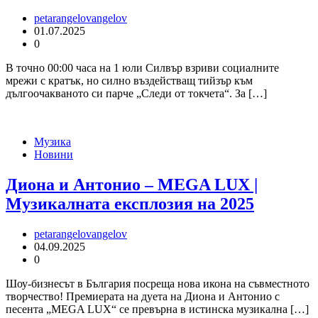
petarangelovangelov
01.07.2025
0
В точно 00:00 часа на 1 юли Силвър взриви социалните
мрежи с кратък, но силно въздействащ тийзър към
дългоочакваното си парче „Следи от токчета“. За […]
Музика
Новини
Диона и Антонио – MEGA LUX |
Музикалната експлозия на 2025
petarangelovangelov
04.09.2025
0
Шоу-бизнесът в България посреща нова икона на съвместното
творчество! Премиерата на дуета на Диона и Антонио с
песента „MEGA LUX“ се превърна в истинска музикална […]