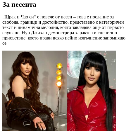
За песента
„Щрак и Чао си“ е повече от песен – това е послание за
свобода, граници и достойнство, представено с категоричен
текст и динамична мелодия, която завладява още от първото
слушане. Нур Джихан демонстрира характер и сценично
присъствие, което прави всяко нейно изпълнение запомнящо
се.