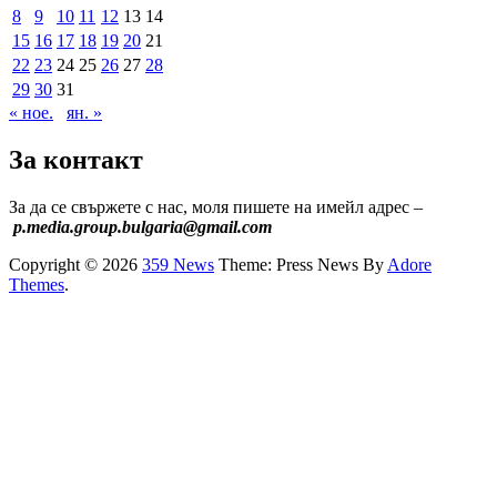
8
9
10
11
12
13
14
15
16
17
18
19
20
21
22
23
24
25
26
27
28
29
30
31
« ное.
ян. »
За контакт
За да се свържете с нас, моля пишете на имейл адрес –
p.media.group.bulgaria@gmail.com
Copyright © 2026
359 News
Theme: Press News By
Adore
Themes
.