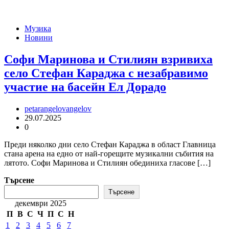
Музика
Новини
Софи Маринова и Стилиян взривиха
село Стефан Караджа с незабравимо
участие на басейн Ел Дорадо
petarangelovangelov
29.07.2025
0
Преди няколко дни село Стефан Караджа в област Главница
стана арена на едно от най-горещите музикални събития на
лятото. Софи Маринова и Стилиян обединиха гласове […]
Търсене
Търсене
декември 2025
П
В
С
Ч
П
С
Н
1
2
3
4
5
6
7