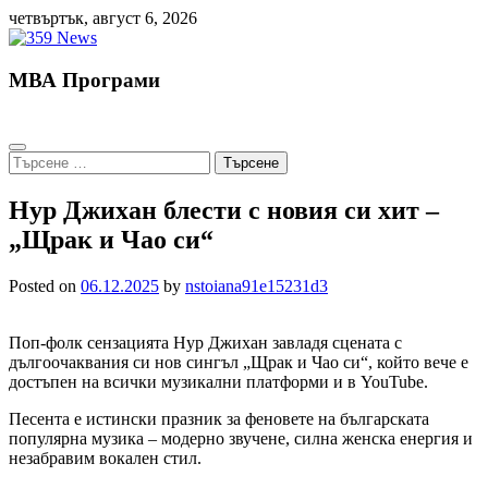
Skip
четвъртък, август 6, 2026
to
content
МВА Програми
Търсене
за:
Нур Джихан блести с новия си хит –
„Щрак и Чао си“
Posted on
06.12.2025
by
nstoiana91e15231d3
Поп-фолк сензацията Нур Джихан завладя сцената с
дългоочаквания си нов сингъл „Щрак и Чао си“, който вече е
достъпен на всички музикални платформи и в YouTube.
Песента е истински празник за феновете на българската
популярна музика – модерно звучене, силна женска енергия и
незабравим вокален стил.