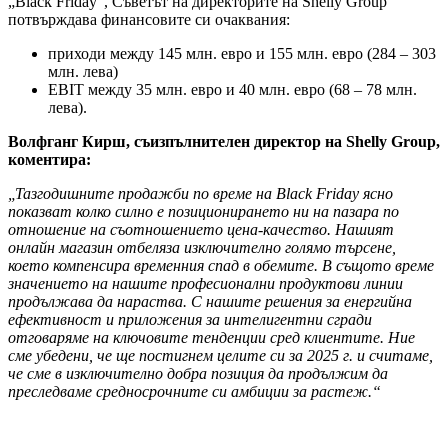
„Black Friday“, Съветът на директорите на Shelly Group
потвърждава финансовите си очаквания:
приходи между 145 млн. евро и 155 млн. евро (284 – 303
млн. лева)
EBIT между 35 млн. евро и 40 млн. евро (68 – 78 млн.
лева).
Волфганг Кирш, съизпълнителен директор на Shelly Group,
коментира:
„Тазгодишните продажби по време на Black Friday ясно
показват колко силно е позиционирането ни на пазара по
отношение на съотношението цена-качество. Нашият
онлайн магазин отбеляза изключително голямо търсене,
което компенсира временния спад в обемите. В същото време
значението на нашите професионални продуктови линии
продължава да нараства. С нашите решения за енергийна
ефективност и приложения за интелигентни сгради
отговаряме на ключовите тенденции сред клиентите. Ние
сме убедени, че ще постигнем целите си за 2025 г. и считаме,
че сме в изключително добра позиция да продължим да
преследваме средносрочните си амбиции за растеж.“