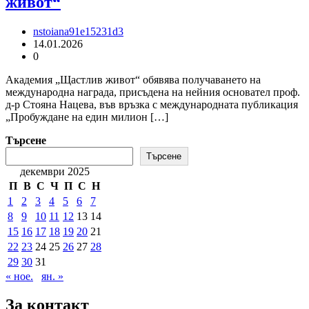
живот“
nstoiana91e15231d3
14.01.2026
0
Академия „Щастлив живот“ обявява получаването на
международна награда, присъдена на нейния основател проф.
д-р Стояна Нацева, във връзка с международната публикация
„Пробуждане на един милион […]
Търсене
Търсене
декември 2025
П
В
С
Ч
П
С
Н
1
2
3
4
5
6
7
8
9
10
11
12
13
14
15
16
17
18
19
20
21
22
23
24
25
26
27
28
29
30
31
« ное.
ян. »
За контакт