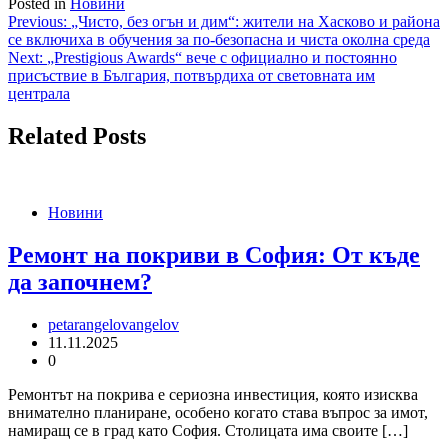
Posted in
Новини
Навигация
Previous:
„Чисто, без огън и дим“: жители на Хасково и района
се включиха в обучения за по-безопасна и чиста околна среда
Next:
„Prestigious Awards“ вече с официално и постоянно
присъствие в България, потвърдиха от световната им
централа
Related Posts
Новини
Ремонт на покриви в София: От къде
да започнем?
petarangelovangelov
11.11.2025
0
Ремонтът на покрива е сериозна инвестиция, която изисква
внимателно планиране, особено когато става въпрос за имот,
намиращ се в град като София. Столицата има своите […]