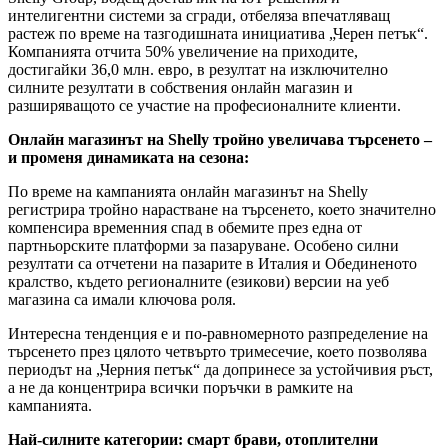
интелигентни системи за сгради, отбеляза впечатляващ
растеж по време на тазгодишната инициатива „Черен петък“.
Компанията отчита 50% увеличение на приходите,
достигайки 36,0 млн. евро, в резултат на изключително
силните резултати в собствения онлайн магазин и
разширяващото се участие на професионалните клиенти.
Онлайн магазинът на Shelly тройно увеличава търсенето –
и променя динамиката на сезона:
По време на кампанията онлайн магазинът на Shelly
регистрира тройно нарастване на търсенето, което значително
компенсира временния спад в обемите през една от
партньорските платформи за пазаруване. Особено силни
резултати са отчетени на пазарите в Италия и Обединеното
кралство, където регионалните (езикови) версии на уеб
магазина са имали ключова роля.
Интересна тенденция е и по-равномерното разпределение на
търсенето през цялото четвърто тримесечие, което позволява
периодът на „Черния петък“ да допринесе за устойчивия ръст,
а не да концентрира всички поръчки в рамките на
кампанията.
Най-силните категории: смарт брави, отоплителни