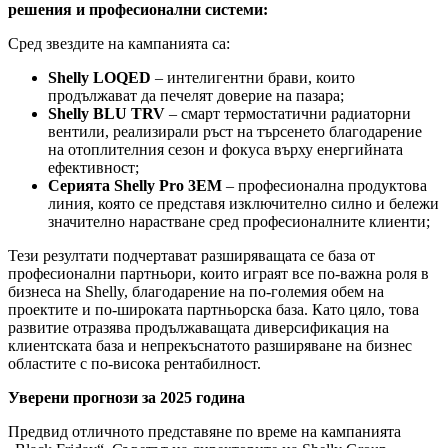
решения и професионални системи:
Сред звездите на кампанията са:
Shelly LOQED
– интелигентни брави, които
продължават да печелят доверие на пазара;
Shelly BLU TRV
– смарт термостатични радиаторни
вентили, реализирали ръст на търсенето благодарение
на отоплителния сезон и фокуса върху енергийната
ефективност;
Серията Shelly Pro 3EM
– професионална продуктова
линия, която се представя изключително силно и бележи
значително нарастване сред професионалните клиенти;
Тези резултати подчертават разширяващата се база от
професионални партньори, които играят все по-важна роля в
бизнеса на Shelly, благодарение на по-големия обем на
проектите и по-широката партньорска база. Като цяло, това
развитие отразява продължаващата диверсификация на
клиентската база и непрекъснатото разширяване на бизнес
областите с по-висока рентабилност.
Уверени прогнози за 2025 година
Предвид отличното представяне по време на кампанията