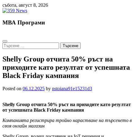
Skip
събота, август 8, 2026
to
content
МВА Програми
Търсене
за:
Shelly Group отчита 50% ръст на
приходите като резултат от успешната
Black Friday кампания
Posted on
06.12.2025
by
nstoiana91e15231d3
Shelly Group отчита 50% ръст на приходите като резултат
от успешната Black Friday кампания
Компанията регистрира тройно нарастване на търсенето в
своя онлайн магазин
Shelly Group, водещ доставчик на IoT решения и