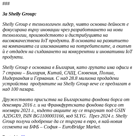
###
За Shelly Group:
Shelly Group e технологичен лидер, чиято основна дейност е
фокусирана върху иновации чрез разработването на нови
технологии, производството и дистрибуцията на
висококачествени IoT продукти. В основата на развитието
на компанията са изискванията на потребителите, а екипът
ѝ е отдаден на създаването на конкурентни и иновативни IoT
продукти.
Shelly Group е основана в България, като групата има офиси в
7 страни – България, Китай, САЩ, Словения, Полша,
Нидерландия и Германия. С над 28.8 милиона продадени
устройства продуктите на Shelly Group вече се предлагат в
над 100 пазара.
Дружеството присъства на Българската фондова борса от
декември 2016 г. и на Франкфуртската фондова борса от
ноември 2021 г., където акциите му се търгуват под GSIN
A2DGX9, ISIN BG1100003166, код SLYG. През 2024 г. Shelly
Group получи одобрение да се търгува в евро, в най-новия
сегмента на БФБ – София – EuroBridge Market.