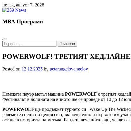
Skip
петък, август 7, 2026
to
content
МВА Програми
Търсене
за:
POWERWOLF! ТРЕТИЯТ ХЕДЛАЙНЕР 
Posted on
12.12.2025
by
petarangelovangelov
Немската пауър метъл машина
POWERWOLF
е третият хедлай
Фестивалът в долината на виното ще се проведе от 10 до 12 юли
POWERWOLF
ще продължат турнето си „Wake Up The Wicked“
големите сцени по целия свят, включително и първото им участ
остане в историята на метъла! Бандата вече потвърди, че ще се 