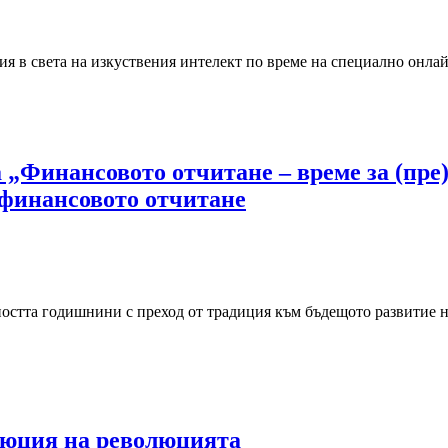
я в света на изкуствения интелект по време на специално онлай
Финансовото отчитане – време за (пре)д
 финансовото отчитане
бщността годишнини с преход от традиция към бъдещото развити
олюция на революцията