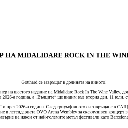
НА MIDALIDARE ROCK IN THE WIN
Gotthard се завръщат в долината на виното!
нер на шестото издание на Midalidare Rock In The Wine Valley, 
 2026-а година, a „Вълците“ ще видим във втория ден, 11 юли, с
 и през 2026-а година. След триумфалното си завръщане в САЩ 
ие в легендарната OVO Arena Wembley за ексклузивен концерт в 
завърне на някои от най-големите метъл фестивали като Barcelona