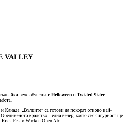
E VALLEY
допълвайки вече обявените
Helloween
и
Twisted Sister
.
ъбота.
и Канада, „Вълците“ са готови да покорят отново най-
Обединеното кралство – една вечер, която със сигурност ще
 Rock Fest и Wacken Open Air.