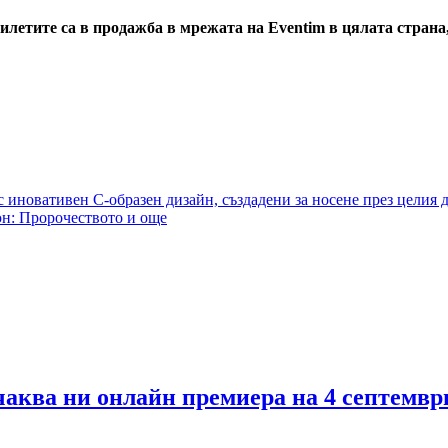
Билетите
са в
продажба в
мрежaта на Eventim в цялата страна
 иновативен C-образен дизайн, създадени за носене през целия 
юн: Пророчеството и още
Очаква ни онлайн премиера на 4 септемвр