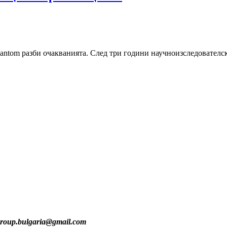
Phantom разби очакванията. След три години научноизследователск
group.bulgaria@gmail.com