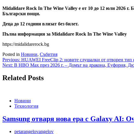
Midalidare Rock In The Wine Valley е от 1
0
до 1
2
юли 202
6
г. 
Български пощи
.
Деца до 12 години влизат без билет.
Пълна информация за Midalidare Rock In The Wine Valley
https://midalidarerock.bg
Posted in
Новини
,
Събития
Навигация
Previous:
HUAWEI FreeClip 2: новите слушалки от отворен тип с
Next:
В HBO Max през 2026 г. – Домът на дракона, Еуфория, Д
Related Posts
Новини
Технология
Samsung отваря нова ера с Galaxy AI: 
petarangelovangelov