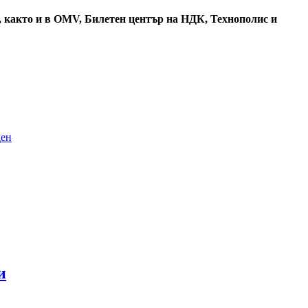
,
както и в OMV, Билетен център на НДК, Технополис и
ден
и