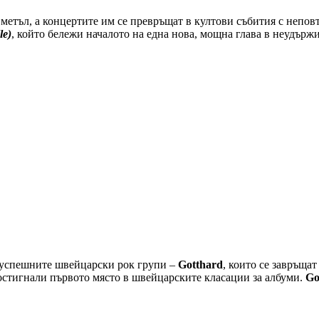
етъл, а концертите им се превръщат в култови събития с неповт
le)
, който бележи началото на една нова, мощна глава в неудърж
успешните швейцарски рок групи –
Gotthard
, които се завръща
достигнали първото място в швейцарските класации за албуми.
Go