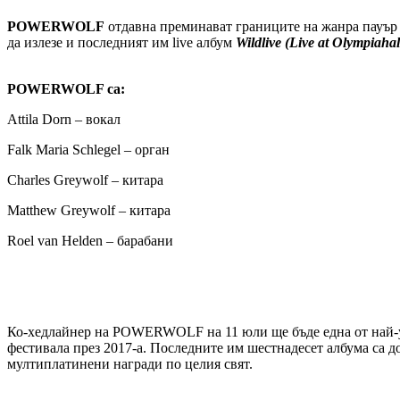
POWERWOLF
отдавна преминават границите на жанра пауър м
да излезе и последният им live албум
Wildlive (Live at Olympiahal
POWERWOLF
са
:
Attila Dorn – вокал
Falk Maria Schlegel – орган
Charles Greywolf – китара
Matthew Greywolf – китара
Roel van Helden – барабани
Ко-хедлайнер на POWERWOLF на 11 юли ще бъде една от най-
фестивала през 2017-а. Последните им шестнадесет албума са 
мултиплатинени награди по целия свят.