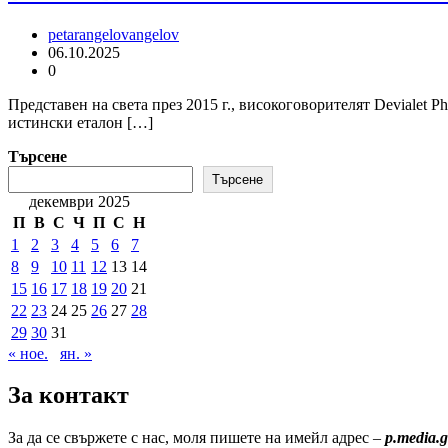
petarangelovangelov
06.10.2025
0
Представен на света през 2015 г., високоговорителят Devialet 
истински еталон […]
Търсене
Търсене
декември 2025
П
В
С
Ч
П
С
Н
1
2
3
4
5
6
7
8
9
10
11
12
13
14
15
16
17
18
19
20
21
22
23
24
25
26
27
28
29
30
31
« ное.
ян. »
За контакт
За да се свържете с нас, моля пишете на имейл адрес –
p.media.