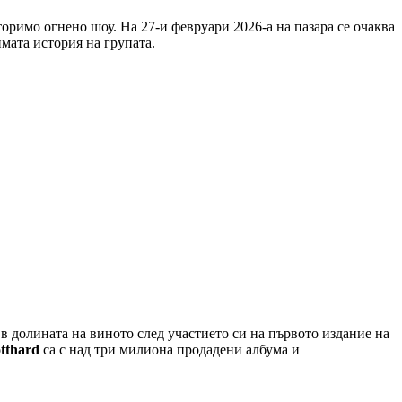
оримо огнено шоу. На 27-и февруари 2026-а на пазара се очаква
имата история на групата.
т в долината на виното след участието си на първото издание на
tthard
са с над три милиона продадени албума и