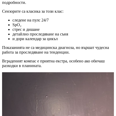
подробности.
Сензорите са класика за този клас:
следене на пулс 24/7
SpO₂
стрес и дишане
детайлно проследяване на съня
и дори календар за цикъл
Показанията не са медицинска диагноза, но вършат чудесна
работа за проследяване на тенденции.
Вграденият компас е приятна екстра, особено ако обичаш
разходки в планината.