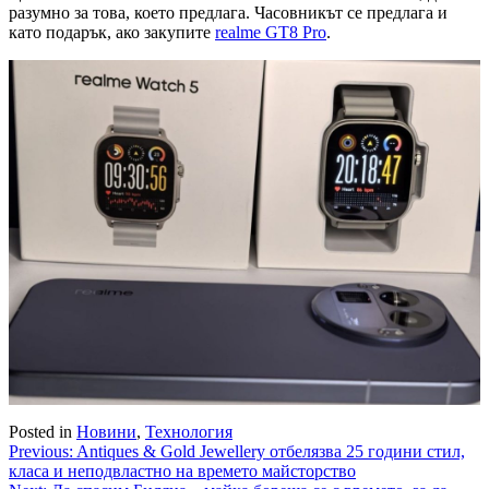
разумно за това, което предлага. Часовникът се предлага и
като подарък, ако закупите
realme GT8 Pro
.
Posted in
Новини
,
Технология
Навигация
Previous:
Antiques & Gold Jewellery отбелязва 25 години стил,
класа и неподвластно на времето майсторство