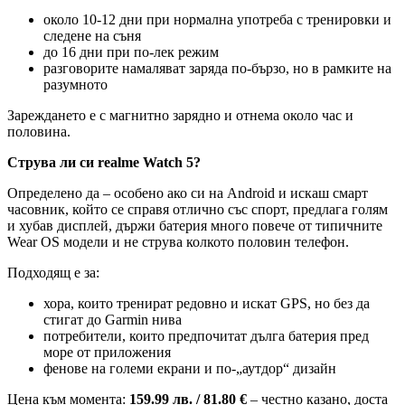
около 10-12 дни при нормална употреба с тренировки и
следене на съня
до 16 дни при по-лек режим
разговорите намаляват заряда по-бързо, но в рамките на
разумното
Зареждането е с магнитно зарядно и отнема около час и
половина.
Струва ли си realme Watch 5?
Определено да – особено ако си на Android и искаш смарт
часовник, който се справя отлично със спорт, предлага голям
и хубав дисплей, държи батерия много повече от типичните
Wear OS модели и не струва колкото половин телефон.
Подходящ е за:
хора, които тренират редовно и искат GPS, но без да
стигат до Garmin нива
потребители, които предпочитат дълга батерия пред
море от приложения
фенове на големи екрани и по-„аутдор“ дизайн
Цена към момента:
159.99 лв. / 81.80 €
– честно казано, доста