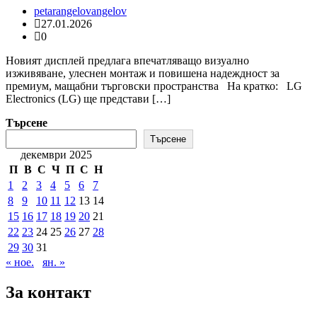
petarangelovangelov
27.01.2026
0
Новият дисплей предлага впечатляващо визуално
изживяване, улеснен монтаж и повишена надеждност за
премиум, мащабни търговски пространства На кратко: LG
Electronics (LG) ще представи […]
Търсене
Търсене
декември 2025
П
В
С
Ч
П
С
Н
1
2
3
4
5
6
7
8
9
10
11
12
13
14
15
16
17
18
19
20
21
22
23
24
25
26
27
28
29
30
31
« ное.
ян. »
За контакт