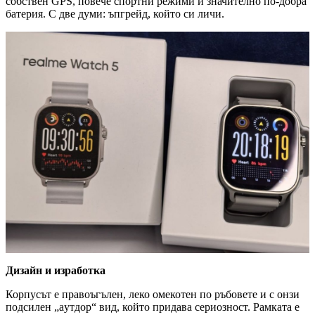
собствен GPS, повече спортни режими и значително по-добра
батерия. С две думи: ъпгрейд, който си личи.
Дизайн и изработка
Корпусът е правоъгълен, леко омекотен по ръбовете и с онзи
подсилен „aутдор“ вид, който придава сериозност. Рамката е