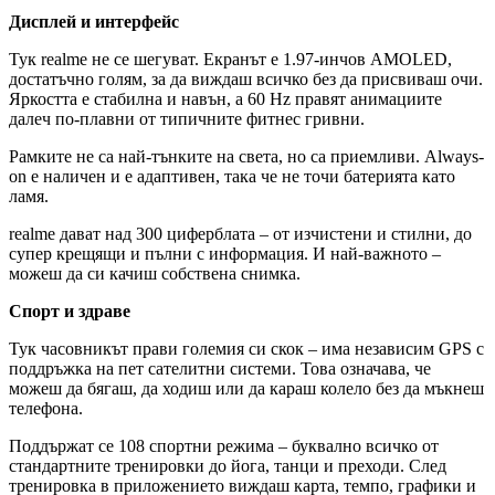
Дисплей и интерфейс
Тук realme не се шегуват. Екранът е 1.97-инчов AMOLED,
достатъчно голям, за да виждаш всичко без да присвиваш очи.
Яркостта е стабилна и навън, а 60 Hz правят анимациите
далеч по-плавни от типичните фитнес гривни.
Рамките не са най-тънките на света, но са приемливи. Always-
on е наличен и е адаптивен, така че не точи батерията като
ламя.
realme дават над 300 циферблата – от изчистени и стилни, до
супер крещящи и пълни с информация. И най-важното –
можеш да си качиш собствена снимка.
Спорт и здраве
Тук часовникът прави големия си скок – има независим GPS с
поддръжка на пет сателитни системи. Това означава, че
можеш да бягаш, да ходиш или да караш колело без да мъкнеш
телефона.
Поддържат се 108 спортни режима – буквално всичко от
стандартните тренировки до йога, танци и преходи. След
тренировка в приложението виждаш карта, темпо, графики и