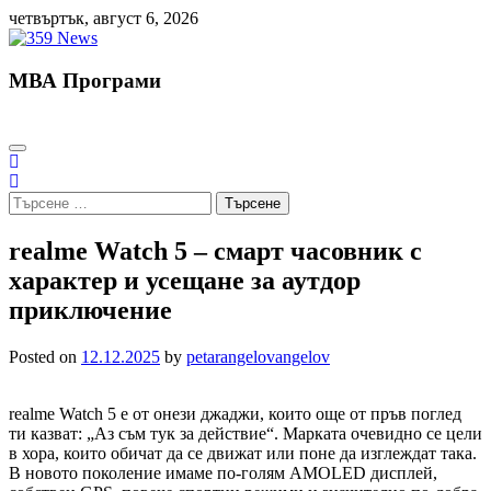
Skip
четвъртък, август 6, 2026
to
content
МВА Програми
Търсене
за:
realme Watch 5 – смарт часовник с
характер и усещане за аутдор
приключение
Posted on
12.12.2025
by
petarangelovangelov
realme Watch 5 е от онези джаджи, които още от пръв поглед
ти казват: „Аз съм тук за действие“. Марката очевидно се цели
в хора, които обичат да се движат или поне да изглеждат така.
В новото поколение имаме по-голям AMOLED дисплей,