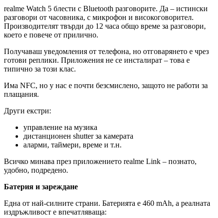
realme Watch 5 блести с Bluetooth разговорите. Да – истински
разговори от часовника, с микрофон и високоговорител.
Производителят твърди до 12 часа общо време за разговори,
което е повече от прилично.
Получаваш уведомления от телефона, но отговарянето е чрез
готови реплики. Приложения не се инсталират – това е
типично за този клас.
Има NFC, но у нас е почти безсмислено, защото не работи за
плащания.
Други екстри:
управление на музика
дистанционен shutter за камерата
аларми, таймери, време и т.н.
Всичко минава през приложението realme Link – познато,
удобно, подредено.
Батерия и зареждане
Една от най-силните страни. Батерията е 460 mAh, а реалната
издръжливост е впечатляваща: