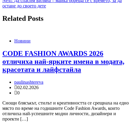
Next:
Да спасим Биляна – майка бореща се с времето, за да
остане до своето дете
Related Posts
Новини
CODE FASHION AWARDS 2026
отличиха най-ярките имена в модата,
красотата и лайфстайла
paulinashtereva
02.02.2026
0
Снощи блясъкът, стилът и креативността се срещнаха на едно
място по време на годишните Code Fashion Awards, които
отличиха най-успешните модни личности, дизайнери и
проекти […]