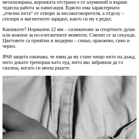
метализирана, коронката отстрани е от алуминий и върши
чудесна работа за навигация. Вдясно има характерната
„пчелна пита“ от отвори за високоговорителя, а отдолу –
сензори и магнитното зарядно, както си му е редът.
Каишките? Нормални 22 мм – силиконови за спортните души
или кожени за по-елегантните моменти. Сменят се за секунди.
Цветовете са приятни и модерни – синьо, оранжево, сиво и
черно.
IP68 защита означава, че няма да му стане нищо нито на дъжд,
нито докато тренираш като луд, нито ако забравиш да го
свалиш, когато си миеш ръцете.