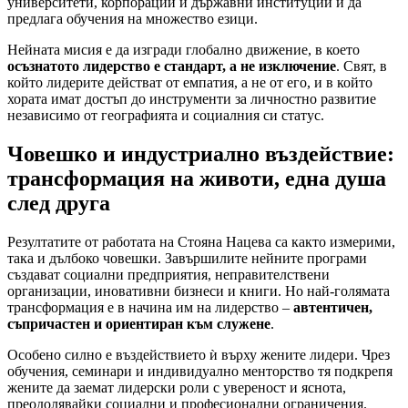
университети, корпорации и държавни институции и да
предлага обучения на множество езици.
Нейната мисия е да изгради глобално движение, в което
осъзнатото лидерство е стандарт, а не изключение
. Свят, в
който лидерите действат от емпатия, а не от его, и в който
хората имат достъп до инструменти за личностно развитие
независимо от географията и социалния си статус.
Човешко и индустриално въздействие:
трансформация на животи, една душа
след друга
Резултатите от работата на Стояна Нацева са както измерими,
така и дълбоко човешки. Завършилите нейните програми
създават социални предприятия, неправителствени
организации, иновативни бизнеси и книги. Но най-голямата
трансформация е в начина им на лидерство –
автентичен,
съпричастен и ориентиран към служене
.
Особено силно е въздействието ѝ върху жените лидери. Чрез
обучения, семинари и индивидуално менторство тя подкрепя
жените да заемат лидерски роли с увереност и яснота,
преодолявайки социални и професионални ограничения.