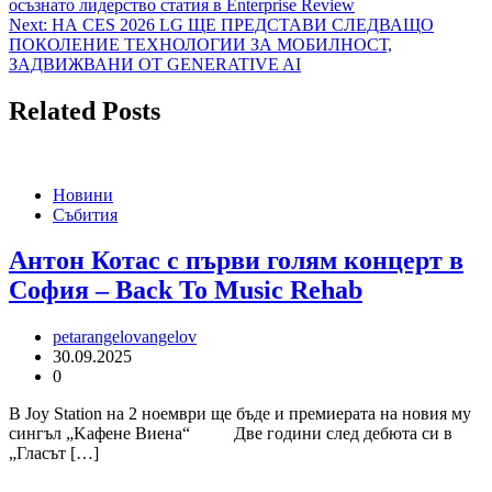
осъзнато лидерство статия в Еnterprise Review
Next:
НА CES 2026 LG ЩЕ ПРЕДСТАВИ СЛЕДВАЩО
ПОКОЛЕНИЕ ТЕХНОЛОГИИ ЗА МОБИЛНОСТ,
ЗАДВИЖВАНИ ОТ GENERATIVE AI
Related Posts
Новини
Събития
Антон Котас с първи голям концерт в
София – Back To Music Rehab
petarangelovangelov
30.09.2025
0
В Joy Station на 2 ноември ще бъде и премиерата на новия му
сингъл „Kaфене Виена“ Две години след дебюта си в
„Гласът […]