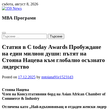
Skip
събота, август 8, 2026
to
content
МВА Програми
Търсене
за:
Статия в С today Аwards Пробуждане
на един милион души: пътят на
Стояна Нацева към глобално осъзнато
лидерство
Posted on
17.12.2025
by
nstoiana91e15231d3
Стояна Нацева
Член на Консултативния борд на Asian African Chamber of
Commerce & Industry
Отличена като „Най-вдъхновяващ и отдаден женски лидер