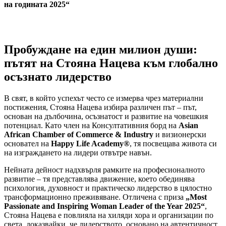
на годината 2025“
Пробуждане на един милион души:
пътят на Стояна Нацева към глобално
осъзнато лидерство
В свят, в който успехът често се измерва чрез материални
постижения, Стояна Нацева избира различен път – път,
основан на дълбочина, осъзнатост и развитие на човешкия
потенциал. Като член на Консултативния борд на
Asian
African Chamber of Commerce & Industry
и визионерски
основател на
Happy Life Academy®
, тя посвещава живота си
на изграждането на лидери отвътре навън.
Нейната дейност надхвърля рамките на професионалното
развитие – тя представлява движение, което обединява
психология, духовност и практическо лидерство в цялостно
трансформационно преживяване. Отличена с приза
„Most
Passionate and Inspiring Woman Leader of the Year 2025“
,
Стояна Нацева е повлияла на хиляди хора и организации по
света, доказвайки, че лидерството, основано на автентичност