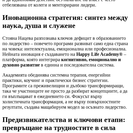
отбелязвана от колеги и менторирани лидери.
Иновационна стратегия: синтез между
наука, душа и служене
Стояна Нацева разпознава ключов дефицит в образованието
по лидерство – повечето програми развиват само една страна
на човека: интелектуална, емоционална или професионална.
Нейната иновация е създаването на
Happy Life Academy®
–
платформа, която интегрира
когнитивно, емоционално и
духовно развитие
в единна и последователна система.
Академията обединява системна терапия, енергийни
практики, коучинг и практически бизнес стратегии.
Програмите са преживелищни и дълбоко трансформиращи,
така че участниците не просто да разбират концепциите, а да
ги въплъщават в ежедневието си. Фокусът върху
холистичната трансформация, а не върху повърхностните
резултати, създава мащабируем модел за осъзнато лидерство.
Предизвикателства и ключови етапи:
превръщане на трудностите в сила