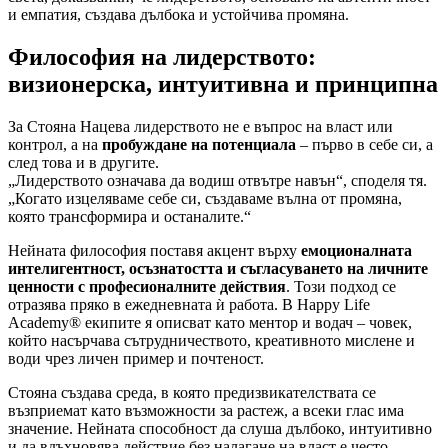
и емпатия, създава дълбока и устойчива промяна.
Философия на лидерството:
визионерска, интуитивна и принципна
За Стояна Нацева лидерството не е въпрос на власт или
контрол, а на
пробуждане на потенциала
– първо в себе си, а
след това и в другите.
„Лидерството означава да водиш отвътре навън“, споделя тя.
„Когато изцеляваме себе си, създаваме вълна от промяна,
която трансформира и останалите.“
Нейната философия поставя акцент върху
емоционалната
интелигентност, осъзнатостта и съгласуването на личните
ценности с професионалните действия
. Този подход се
отразява пряко в ежедневната ѝ работа. В Happy Life
Academy® екипите я описват като ментор и водач – човек,
който насърчава сътрудничеството, креативното мислене и
води чрез личен пример и почтеност.
Стояна създава среда, в която предизвикателствата се
възприемат като възможности за растеж, а всеки глас има
значение. Нейната способност да слуша дълбоко, интуитивно
и да вдъхновява действие без налагане на власт е често