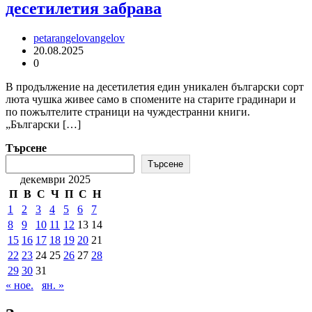
десетилетия забрава
petarangelovangelov
20.08.2025
0
В продължение на десетилетия един уникален български сорт
люта чушка живее само в спомените на старите градинари и
по пожълтелите страници на чуждестранни книги.
„Български […]
Търсене
Търсене
декември 2025
П
В
С
Ч
П
С
Н
1
2
3
4
5
6
7
8
9
10
11
12
13
14
15
16
17
18
19
20
21
22
23
24
25
26
27
28
29
30
31
« ное.
ян. »