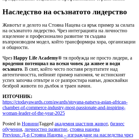
Наследство на осъзнатото лидерство
Животът и делото на Стояна Нацева са ярък пример за силата
на осъзнатото лидерство. Чрез интеграцията на личностно
изцеление и професионално развитие тя създава
възпроизводим модел, който трансформира хора, организации
и общности.
Чрез
Happy Life Academy®
тя пробужда не просто лидери, а
вродения потенциал на всеки човек да живее и води
осъзнато
. В свят, който често поставя резултатите над
автентичността, нейният пример напомня, че истинският
успех започва отвътре и се разпростира навън, докосвайки
безброй животи по дълбок и траен начин.
ИЗТОЧНИК:
https://ctodayawards.com/awards/stoyana-natseva-asian-african-
chamber-of-commerce-industry-most-passionate-and-inspiring-
woman-leader-of-the-year-2025
Posted in
Новини
Tagged
академия щастлив живот
,
бизнес
обучения
,
личностно развитие
,
стояна нацева
Навигация
Previous:
Д-р Стояна Нацева – изграждане на наследства чрез