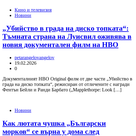
Кино и телевизия
Новини
„Убийство в града на диско топката“:
Тъмната страна на Луисвил оживява в
новия документален филм на HBO
petarangelovangelov
19.02.2026
0
Документалният HBO Original филм от две части „Убийство в
града на диско топката“, режисиран от отличените с награди
Фентън Бейли и Ранди Барбато („Mapplethorpe: Look […]
Новини
Как лютата чушка „Български
морков“ се върна у дома след