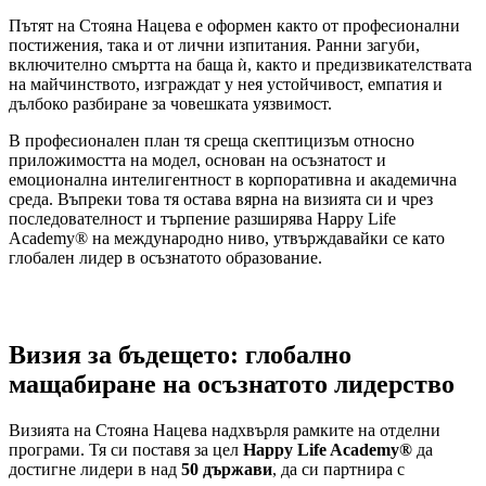
Пътят на Стояна Нацева е оформен както от професионални
постижения, така и от лични изпитания. Ранни загуби,
включително смъртта на баща ѝ, както и предизвикателствата
на майчинството, изграждат у нея устойчивост, емпатия и
дълбоко разбиране за човешката уязвимост.
В професионален план тя среща скептицизъм относно
приложимостта на модел, основан на осъзнатост и
емоционална интелигентност в корпоративна и академична
среда. Въпреки това тя остава вярна на визията си и чрез
последователност и търпение разширява Happy Life
Academy® на международно ниво, утвърждавайки се като
глобален лидер в осъзнатото образование.
Визия за бъдещето: глобално
мащабиране на осъзнатото лидерство
Визията на Стояна Нацева надхвърля рамките на отделни
програми. Тя си поставя за цел
Happy Life Academy®
да
достигне лидери в над
50 държави
, да си партнира с