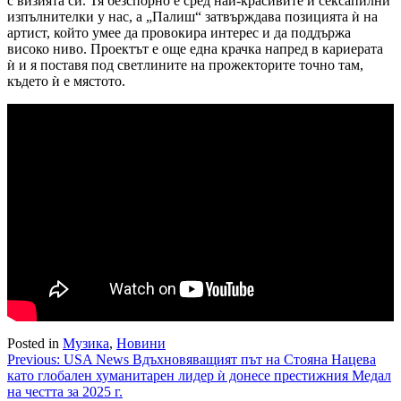
с визията си. Тя безспорно е сред най-красивите и сексапилни
изпълнителки у нас, а „Палиш“ затвърждава позицията ѝ на
артист, който умее да провокира интерес и да поддържа
високо ниво. Проектът е още една крачка напред в кариерата
ѝ и я поставя под светлините на прожекторите точно там,
където ѝ е мястото.
Posted in
Музика
,
Новини
Навигация
Previous:
USA News Вдъхновяващият път на Стояна Нацева
като глобален хуманитарен лидер ѝ донесе престижния Медал
на честта за 2025 г.