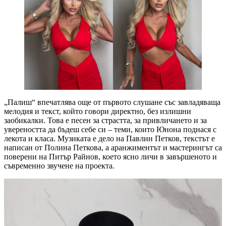
„Палиш“ впечатлява още от първото слушане със завладяваща
мелодия и текст, който говори директно, без излишни
заобикалки. Това е песен за страстта, за привличането и за
увереността да бъдеш себе си – теми, които Юнона поднася с
лекота и класа. Музиката е дело на Павлин Петков, текстът е
написан от Полина Петкова, а аранжиментът и мастерингът са
поверени на Питър Райнов, което ясно личи в завършеното и
съвременно звучене на проекта.