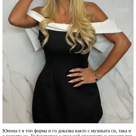
Юнона е в топ форма и го доказва както с музиката си, така и