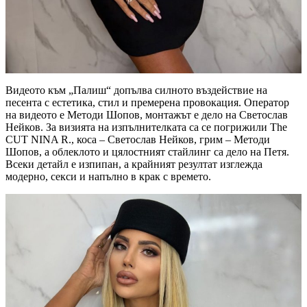
Видеото към „Палиш“ допълва силното въздействие на
песента с естетика, стил и премерена провокация. Оператор
на видеото е Методи Шопов, монтажът е дело на Светослав
Нейков. За визията на изпълнителката са се погрижили The
CUT NINA R., коса – Светослав Нейков, грим – Методи
Шопов, а облеклото и цялостният стайлинг са дело на Петя.
Всеки детайл е изпипан, а крайният резултат изглежда
модерно, секси и напълно в крак с времето.