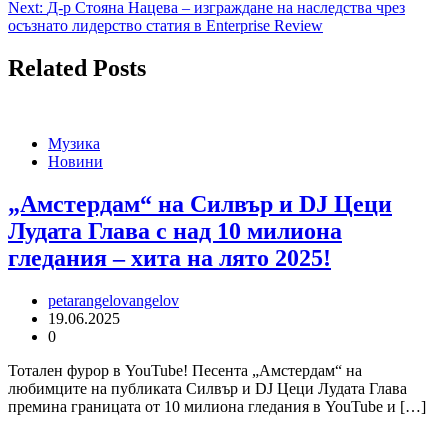
Next:
Д-р Стояна Нацева – изграждане на наследства чрез
осъзнато лидерство статия в Еnterprise Review
Related Posts
Музика
Новини
„Амстердам“ на Силвър и DJ Цеци
Лудата Глава с над 10 милиона
гледания – хита на лято 2025!
petarangelovangelov
19.06.2025
0
Тотален фурор в YouTube! Песента „Амстердам“ на
любимците на публиката Силвър и DJ Цеци Лудата Глава
премина границата от 10 милиона гледания в YouTube и […]