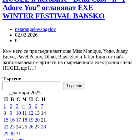
Adore You” оглавяват EXE
WINTER FESTIVAL BANSKO
petarangelovangelov
02.02.2026
0
Към него се присъединяват още Miss Monique, Yotto, Juany
Bravo, Pavel Petrov, Dimo, Bagerziev и Jaffar Един от най-
разпознаваемите артисти на съвременната електронна сцена –
HUGEL ще […]
Търсене
Търсене
декември 2025
П
В
С
Ч
П
С
Н
1
2
3
4
5
6
7
8
9
10
11
12
13
14
15
16
17
18
19
20
21
22
23
24
25
26
27
28
29
30
31