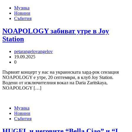
Музика
Новини
Събития
NOAPOLOGY забиват утре в Joy
Station
petarangelovangelov
19.09.2025
0
Първият концерт у нас на украинската хард-рок сензация
NOAPOLOGY е утре, 20 септември, в клуб Joy Station.
Водени от изключителния вокал на Daria Zaritskaya,
NOAPOLOGY […]
Музика
Новини
Събития
HUGEL и неговите “Bella Ciao” и “I