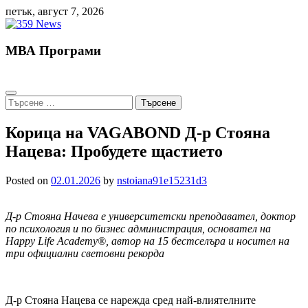
Skip
петък, август 7, 2026
to
content
МВА Програми
Търсене
за:
Корица на VAGABOND Д-р Стояна
Нацева: Пробудете щастието
Posted on
02.01.2026
by
nstoiana91e15231d3
Д-р Стояна Начева е университетски преподавател, доктор
по психология и по бизнес администрация, основател на
Happy Life Academy®, автор на 15 бестселъра и носител на
три официални световни рекорда
Д-р Стояна Нацева се нарежда сред най-влиятелните