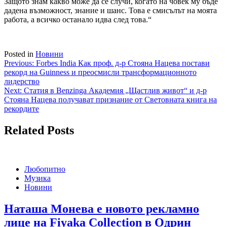
Защото знам какво може да се случи, когато на човек му бъде
дадена възможност, знание и шанс. Това е смисълът на моята
работа, а всичко останало идва след това.“
Posted in
Новини
Навигация
Previous:
Forbes India Как проф. д-р Стояна Нацева постави
рекорд на Guinness и преосмисли трансформационното
лидерство
Next:
Статия в Benzinga Академия „Щастлив живот“ и д-р
Стояна Нацева получават признание от Световната книга на
рекордите
Related Posts
Любопитно
Музика
Новини
Наташа Монева е новото рекламно
лице на Fiyaka Collection в Одрин