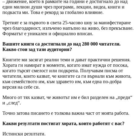
– движение, което в рамките на години е достигнало до над
един милион души чрез програми, лекции, видеа, книги и
подкаста ми. Това е рекорд за глобално влияние.
Третият е за първото в света 25-часово шоу за манифестиране
чрез благодарност, излъчено напълно на живо, без прекъсване.
Форматът е уникален и официално вписан.
Вашите книги са достигнали до над 280 000 читатели.
Какво стои зад тази аудитория?
Книгите ми засягат реални теми и дават практични решения.
Хората ги намират в моменти, когато имат нужда от посока,
когато търсят смелост или подкрепа. Получавам писма от
читатели, които казват, че книгите са ги върнали към живота,
към семейството им, към здравето им, към една по-добра
версия на себе си.
Много от тях казват, че животът им е бил разделен на „преди“
и „след“.
Точно затова писането е толкова важна част от моята работа.
Какви резултати постигат хората, които работят с вас?
Истински резултати.