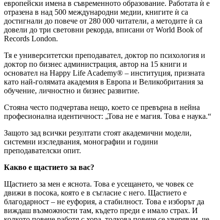
европейски имена в съвременното образование. Работата ѝ е
отразена в над 500 международни медии, книгите ѝ са
достигнали до повече от 280 000 читатели, а методите ѝ са
довели до три световни рекорда, вписани от World Book of
Records London.
Тя е университетски преподавател, доктор по психология и
доктор по бизнес администрация, автор на 15 книги и
основател на Happy Life Academy® – институция, призната
като най-голямата академия в Европа и Великобритания за
обучение, личностно и бизнес развитие.
Стояна често подчертава нещо, което се превърна в нейна
професионална идентичност: „Това не е магия. Това е наука.“
Защото зад всички резултати стоят академични модели,
системни изследвания, монографии и години
преподавателски опит.
Какво е щастието за вас?
Щастието за мен е яснота. Това е усещането, че човек се
движи в посока, която е в съгласие с него. Щастието е
благодарност – не еуфория, а стабилност. Това е изборът да
виждаш възможности там, където преди е имало страх. И
колкото повече работя с хора, толкова повече се уверявам, че