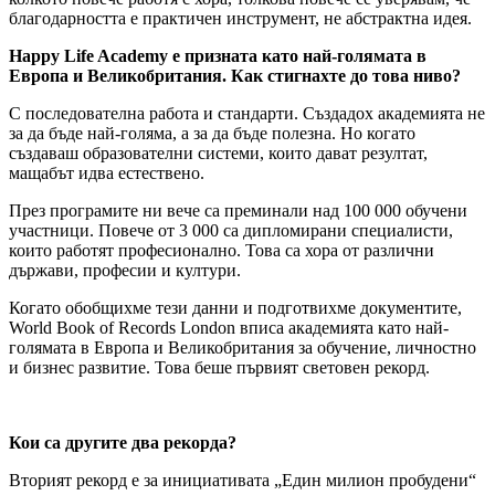
благодарността е практичен инструмент, не абстрактна идея.
Happy Life Academy е призната като най-голямата в
Европа и Великобритания. Как стигнахте до това ниво?
С последователна работа и стандарти. Създадох академията не
за да бъде най-голяма, а за да бъде полезна. Но когато
създаваш образователни системи, които дават резултат,
мащабът идва естествено.
През програмите ни вече са преминали над 100 000 обучени
участници. Повече от 3 000 са дипломирани специалисти,
които работят професионално. Това са хора от различни
държави, професии и култури.
Когато обобщихме тези данни и подготвихме документите,
World Book of Records London вписа академията като най-
голямата в Европа и Великобритания за обучение, личностно
и бизнес развитие. Това беше първият световен рекорд.
Кои са другите два рекорда?
Вторият рекорд е за инициативата „Един милион пробудени“