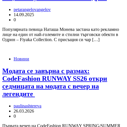
petarangelovangelov
14.09.2025
0
Популярната певица Наташа Монева застана като рекламно
лице на един от най-големите и стилни търговски обекти в
Одрин – Fiyaka Collection. С присъщия си чар […]
Новини
Модата се завърна с размах:
CodeFashion RUNWAY SS26 откри
седмицата на модата с вечер на
легендите
paulinashtereva
26.03.2026
0
Първата вечер на CodeFashion RUNWAY SPRING/SUMMER