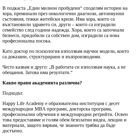
В подкаста „Един милион пробудени“ споделям истории на
хора, преминали през онкологични диагнози, автоимунни
състояния, тежки житейски кризи. Има хора, които са
възстановили здравето си, други – които са изградили
семейство след години надежда. Хора, които са започнали
бизнеси, придобили са собствен дом, изградили са нова
професионална посока.
Като доктор по психология използвам научни модели, които
са доказани, структурирани и възпроизводими.
Често казвам и друго: „В работата си използвам наука, а не
обещания. Затова има резултати.“
Какво прави академията различна?
Подходът.
Happy Life Academy е образователна институция с десет
международни MBA програми, докторска програма,
професионални обучения и международни ретрийти. Освен
това предоставяме и голям обем безплатни видеа, лекции и
материали, защото вярвам, че знанието трябва да бъде
достъпно.