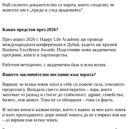
Най-силното доказателство са хората, които споделят, че
животът им е „преди и след академията“.
Какво предстои през 2026?
През април 2026 г. Happy Life Academy ще проведе
международната конференция в Дубай, където ще връчим
Business Excellence Awards. Подготвяме нови академични
програми, книги и партньорства.
Работим методично, с академична база и ясна визия.
Вашето заключително послание към хората?
Вярвам, че всеки човек носи в себе си повече сила, отколкото
предполага. Виждала съм го многократно – хора, които
започват от разпад и стигат до стабилност, здраве, семейство,
бизнес, нов живот. Това не са обещания – това са факти.
И затова винаги казвам нещо, което е важно за мен като човек
и като преподавател: дори никой никога да не е вярвал във вас
– аз вярвам във всеки човек.