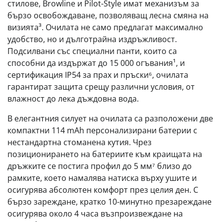
стилове, Browline и Pilot-Style имат механизъм за
бързо освобождаване, позволяващ лесна смяна на
визията³. Очилата не само предлагат максимално
удобство, но и дълготрайна издръжливост.
Подсилвани със специални панти, които са
способни да издържат до 15 000 огъвания¹, и
сертификация IP54 за прах и пръски⁶, очилата
гарантират защита срещу различни условия, от
влажност до лека дъждовна вода.
В елегантния силует на очилата са разположени две
компактни 114 mAh персонализирани батерии с
нестандартна стоманена кутия. Чрез
позиционирането на батериите към краищата на
дръжките се постига профил до 5 мм⁷ близо до
рамките, което намалява натиска върху ушите и
осигурява абсолютен комфорт през целия ден. С
бързо зареждане, кратко 10-минутно презареждане
осигурява около 4 часа възпроизвеждане на