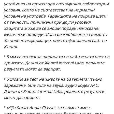
устойчиво на пръски при специфични лабораторни
условия, които не съответстват на нормални
условия на употреба. Гаранцията не покрива щети
от течности, причинени при други условия.
Защитата може да се влоши поради износване,
физически повреди и/или разглобяване за ремонт.
За повече информация, вижте официалния сайт на
Xiaomi.
⁷ 5 мм се отнася за ширината на най-тясната част на
дръжката. Данни от Xiaomi Internal Labs, реалните
резултати могат да варират.
⁸ Условия за тест на живота на батерията: пълно
зареждане, 50% сила на звука, аудио кодек AAC.
Данни от Xiaomi Internal Labs, реалните резултати
могат да варират.
⁹ Mijia Smart Audio Glasses са съвместими с
различни гласови асистенти. Въпреки това, няма