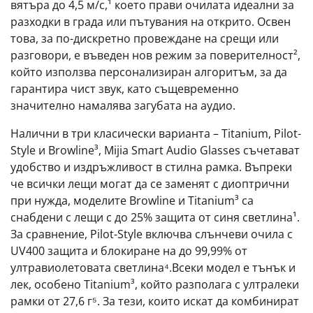
вятъра до 4,5 м/с,¹ което прави очилата идеални за
разходки в града или пътувания на открито. Освен
това, за по-дискретно провеждане на срещи или
разговори, е въведен нов режим за поверителност²,
който използва персонализиран алгоритъм, за да
гарантира чист звук, като същевременно
значително намалява загубата на аудио.
Налични в три класически варианта – Titanium, Pilot-
Style и Browline³, Mijia Smart Audio Glasses съчетават
удобство и издръжливост в стилна рамка. Въпреки
че всички лещи могат да се заменят с диоптрични
при нужда, моделите Browline и Titanium³ са
снабдени с лещи с до 25% защита от синя светлина¹.
За сравнение, Pilot-Style включва слънчеви очила с
UV400 защита и блокиране на до 99,99% от
ултравиолетовата светлина⁴.Всеки модел е тънък и
лек, особено Titanium³, който разполага с ултралеки
рамки от 27,6 г⁵. За тези, които искат да комбинират