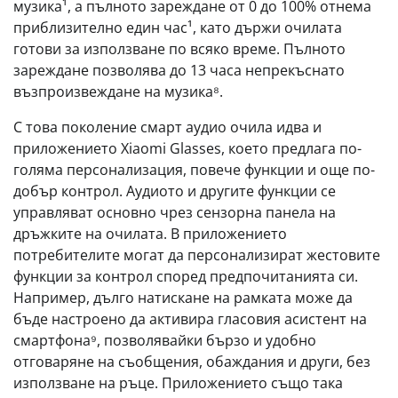
музика¹, а пълното зареждане от 0 до 100% отнема
приблизително един час¹, като държи очилата
готови за използване по всяко време. Пълното
зареждане позволява до 13 часа непрекъснато
възпроизвеждане на музика⁸.
С това поколение смарт аудио очила идва и
приложението Xiaomi Glasses, което предлага по-
голяма персонализация, повече функции и още по-
добър контрол. Аудиото и другите функции се
управляват основно чрез сензорна панела на
дръжките на очилата. В приложението
потребителите могат да персонализират жестовите
функции за контрол според предпочитанията си.
Например, дълго натискане на рамката може да
бъде настроено да активира гласовия асистент на
смартфона⁹, позволявайки бързо и удобно
отговаряне на съобщения, обаждания и други, без
използване на ръце. Приложението също така