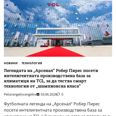
НОВИНИ
ТЕХНОЛОГИЯ
Легендата на „Арсенал“ Робер Пирес посети
интелигентната производствена база за
климатици на TCL, за да тества смарт
технологии от „шампионска класа“
Petarangelovangelov
03.06.2026
0
Футболната легенда на „Арсенал“ Робер Пирес
посети интелигентната производствена база за