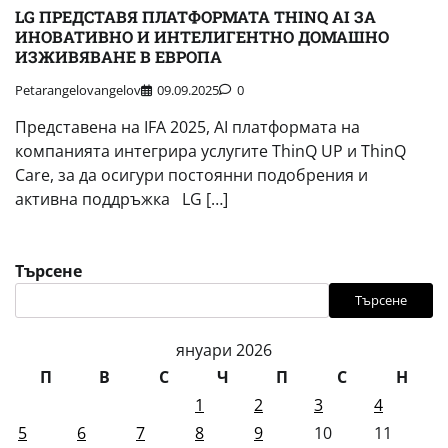
LG ПРЕДСТАВЯ ПЛАТФОРМАТА THINQ AI ЗА
ИНОВАТИВНО И ИНТЕЛИГЕНТНО ДОМАШНО
ИЗЖИВЯВАНЕ В ЕВРОПА
Petarangelovangelov
09.09.2025
0
Представена на IFA 2025, AI платформата на
компанията интегрира услугите ThinQ UP и ThinQ
Care, за да осигури постоянни подобрения и
активна поддръжка LG […]
Търсене
Търсене
януари 2026
П
В
С
Ч
П
С
Н
1
2
3
4
5
6
7
8
9
10
11