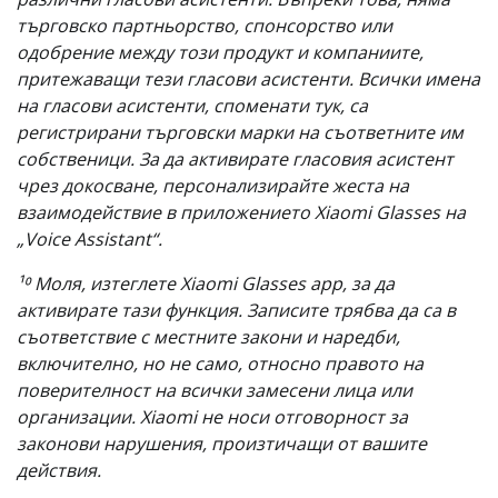
търговско партньорство, спонсорство или
одобрение между този продукт и компаниите,
притежаващи тези гласови асистенти. Всички имена
на гласови асистенти, споменати тук, са
регистрирани търговски марки на съответните им
собственици. За да активирате гласовия асистент
чрез докосване, персонализирайте жеста на
взаимодействие в приложението Xiaomi Glasses на
„Voice Assistant“.
¹⁰ Моля, изтеглете Xiaomi Glasses app, за да
активирате тази функция. Записите трябва да са в
съответствие с местните закони и наредби,
включително, но не само, относно правото на
поверителност на всички замесени лица или
организации. Xiaomi не носи отговорност за
законови нарушения, произтичащи от вашите
действия.