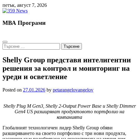
Skip
петък, август 7, 2026
to
content
МВА Програми
Търсене
за:
Shelly Group представя интелигентни
решения за контрол и мониторинг на
уреди и осветление
Posted on
27.01.2026
by
petarangelovangelov
Shelly Plug M Gen3, Shelly 2-Output Power Base и Shelly Dimmer
Gen4 US разширяват продуктовото портфолио на
компанията
Глобалният технологичен лидер Shelly Group обяви
разширяването на своето портфолио с три нови продукта,
насочени към подобряване на екосистемата на умния дом.