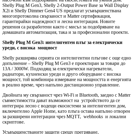
Shelly Plug M Gen3, Shelly 2-Output Power Base за Wall Display
X2i и Shelly Dimmer Gen4 US предлагат усъвършенствана
многопротоколна свързаност и Matter сертификация,
гарантирайки надеждност и лесна интеграция. Новите
решения са разработени както с мисъл за подобряване на
домашната автоматизация, така и за професионални проекти.
Shelly Plug M Gen3: интелигентен плъг за електрически
уреди, с висока мощност
Shelly разширява серията си интелигентни плъгове с още едно
допълнение – Shelly Plug M Gen3 е проектиран за товари до
13A / 3000W. Подходящ за електрически нагреватели,
радиатори, кухненски уреди и друго оборудване с висока
мощност, той комбинира измерване на мощността и енергията
в реално време, чрез напълно дистанционно управление.
Двойната му свързаност чрез Wi-Fi и Bluetooth, заедно с Matter
съвместимостта дават възможност на устройството да се
интегрира лесно с водещи екосистеми за интелигентен дом,
включително Apple Home, като плъга остава напълно отворен
за разширени интеграции чрез MQTT, webhooks и локални
скриптове.
Усъвършенстваните защити срещу прегряване,