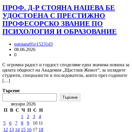
ПРОФ. Д-Р СТОЯНА НАЦЕВА БЕ
УДОСТОЕНА С ПРЕСТИЖНО
ПРОФЕСОРСКО ЗВАНИЕ ПО
ПСИХОЛОГИЯ И ОБРАЗОВАНИЕ
nstoiana91e15231d3
08.06.2026
0
С огромна радост и гордост споделяме една значима новина за
цялата общност на Академия „Щастлив Живот“, за хилядите
студенти, специалисти и последователи, които през годините
[…]
Търсене
Търсене
януари 2026
П
В
С
Ч
П
С
Н
1
2
3
4
5
6
7
8
9
10
11
12
13
14
15
16
17
18