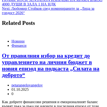
Навигация
4000 ДУШИ В ЗАЛА 1 НА НДК
Next:
Любомир Стойков сред номинираните за „Лица за
гордост 2026“
Related Posts
Новини
Финанси
От правилния избор на кредит до
управлението на личния бюджет в
новия епизод на подкаста „Силата на
доброто“
petarangelovangelov
01.10.2025
0
Как добрите финансови решения и емоционалният баланс
вървят ръка за ръка ще научите в последния епизод от този