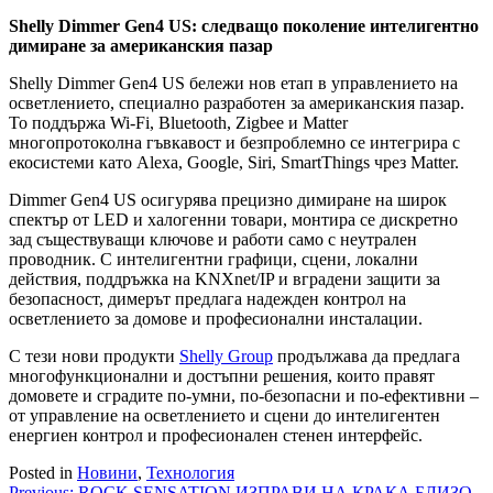
Shelly Dimmer Gen4 US: следващо поколение интелигентно
димиране за американския пазар
Shelly Dimmer Gen4 US бележи нов етап в управлението на
осветлението, специално разработен за американския пазар.
То поддържа Wi-Fi, Bluetooth, Zigbee и Matter
многопротоколна гъвкавост и безпроблемно се интегрира с
екосистеми като Alexa, Google, Siri, SmartThings чрез Matter.
Dimmer Gen4 US осигурява прецизно димиране на широк
спектър от LED и халогенни товари, монтира се дискретно
зад съществуващи ключове и работи само с неутрален
проводник. С интелигентни графици, сцени, локални
действия, поддръжка на KNXnet/IP и вградени защити за
безопасност, димерът предлага надежден контрол на
осветлението за домове и професионални инсталации.
С тези нови продукти
Shelly Group
продължава да предлага
многофункционални и достъпни решения, които правят
домовете и сградите по-умни, по-безопасни и по-ефективни –
от управление на осветлението и сцени до интелигентен
енергиен контрол и професионален стенен интерфейс.
Posted in
Новини
,
Технология
Previous:
ROCK SENSATION ИЗПРАВИ НА КРАКА БЛИЗО