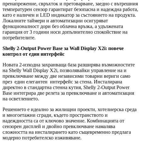
пренапрежение, свръхток и претоварване, заедно с вътрешния
температурен сензор гарантират безопасна и надеждна работа,
като е наличен и LED индикатор за състоянието на продукта.
Локалните таймери и автоматизации осигуряват
функционалност дори без облачна връзка, а удължената
гаранция от 3 години носи допълнително спокойствие на
потребителите.
Shelly 2-Output Power Base за Wall Display X2i: повече
контрол от един интерфейс
Новата 2-изходна захранваща база разширява възможностите
на Shelly Wall Display X2i, позволявайки управление на и
превключване между две независими товарни вериги само
през един елегантен интерфейс за стена. Инсталирана
директно в стандартна стенна кутия, Shelly 2-Output Power
Base интегрира две релета за превключване и автоматизация
на осветлението.
Решението е идеално за жилищни проекти, хотелиерска среда
и многоетажни сгради, където пространството и
надеждността са от ключово значение. Комбинацията от
сензорен дисплей и двойно превключване намалява
сложността на инсталирането като същевременно предлага
модерно потребителско изживяване.